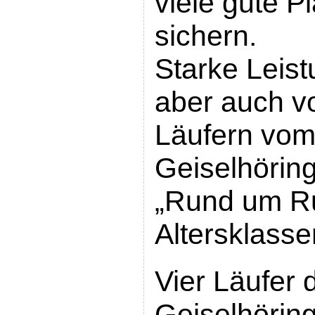
viele gute P
sichern.
Starke Leis
aber auch v
Läufern vo
Geiselhöring
„Rund um Ru
Altersklasse
Vier Läufer
Geiselhörin