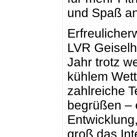
und Spaß a
Erfreulicher
LVR Geiselh
Jahr trotz 
kühlem Wett
zahlreiche 
begrüßen – 
Entwicklung,
groß das In