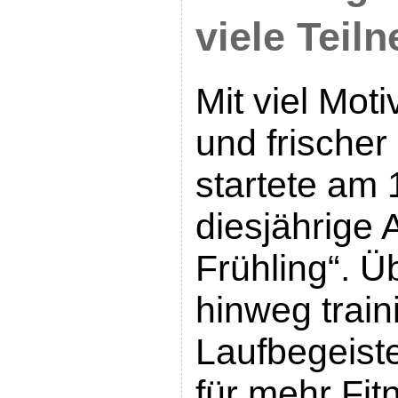
viele Teil
Mit viel Mot
und frischer
startete am 1
diesjährige A
Frühling“. Ü
hinweg train
Laufbegeist
für mehr Fit