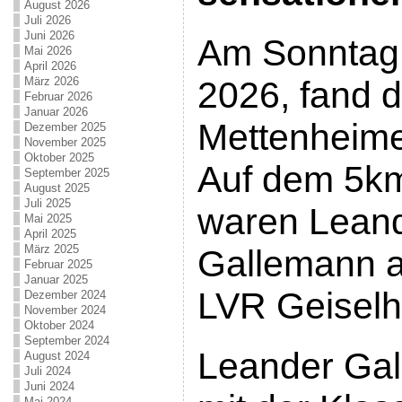
August 2026
Juli 2026
Juni 2026
Am Sonntag,
Mai 2026
April 2026
März 2026
2026, fand d
Februar 2026
Januar 2026
Mettenheimer
Dezember 2025
November 2025
Oktober 2025
Auf dem 5k
September 2025
August 2025
Juli 2025
waren Leand
Mai 2025
April 2025
März 2025
Gallemann al
Februar 2025
Januar 2025
LVR Geiselh
Dezember 2024
November 2024
Oktober 2024
September 2024
Leander Gal
August 2024
Juli 2024
Juni 2024
Mai 2024