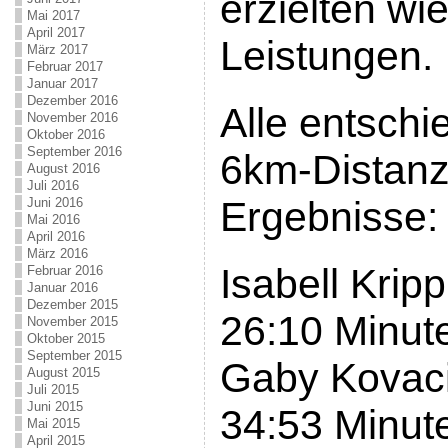
erzielten wi
Mai 2017
April 2017
Leistungen.
März 2017
Februar 2017
Januar 2017
Dezember 2016
Alle entschi
November 2016
Oktober 2016
September 2016
6km-Distanz.
August 2016
Juli 2016
Ergebnisse:
Juni 2016
Mai 2016
April 2016
März 2016
Isabell Kripp
Februar 2016
Januar 2016
Dezember 2015
26:10 Minut
November 2015
Oktober 2015
September 2015
Gaby Kovaci
August 2015
Juli 2015
Juni 2015
34:53 Minut
Mai 2015
April 2015