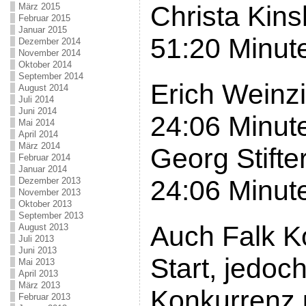
Christa Kins
März 2015
Februar 2015
Januar 2015
51:20 Minut
Dezember 2014
November 2014
Oktober 2014
September 2014
Erich Weinzi
August 2014
Juli 2014
Juni 2014
24:06 Minut
Mai 2014
April 2014
März 2014
Georg Stifte
Februar 2014
Januar 2014
24:06 Minut
Dezember 2013
November 2013
Oktober 2013
September 2013
Auch Falk K
August 2013
Juli 2013
Juni 2013
Start, jedoc
Mai 2013
April 2013
März 2013
Konkurrenz
Februar 2013