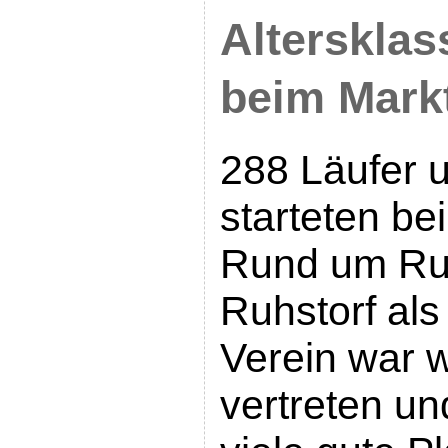
Alterskla
beim Markt
288 Läufer 
starteten be
Rund um Ruh
Ruhstorf als
Verein war w
vertreten un