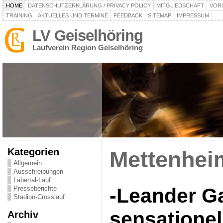
HOME
DATENSCHUTZERKLÄRUNG / PRIVACY POLICY
MITGLIEDSCHAFT
VOR
TRAINING
AKTUELLES UND TERMINE
FEEDBACK
SITEMAP
IMPRESSUM
LV Geiselhöring
Laufverein Region Geiselhöring
Kategorien
Mettenheim
Allgemein
Ausschreibungen
Labertal-Lauf
-Leander G
Presseberichte
Stadion-Crosslauf
sensationel
Archiv