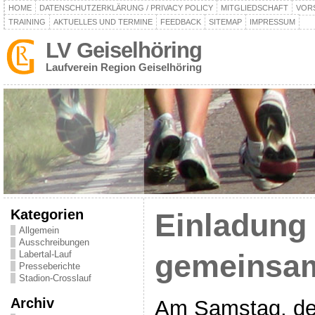
HOME
DATENSCHUTZERKLÄRUNG / PRIVACY POLICY
MITGLIEDSCHAFT
VOR
TRAINING
AKTUELLES UND TERMINE
FEEDBACK
SITEMAP
IMPRESSUM
LV Geiselhöring
Laufverein Region Geiselhöring
Kategorien
Einladung
Allgemein
Ausschreibungen
Labertal-Lauf
gemeinsam
Presseberichte
Stadion-Crosslauf
Archiv
Am Samstag, de