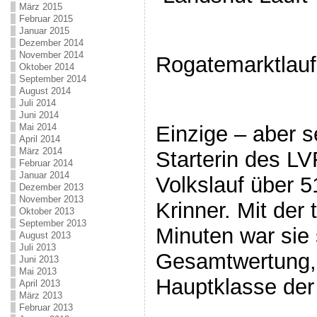
März 2015
Februar 2015
Januar 2015
Dezember 2014
November 2014
Rogatemarktlau
Oktober 2014
September 2014
August 2014
Juli 2014
Juni 2014
Einzige – aber s
Mai 2014
April 2014
März 2014
Starterin des L
Februar 2014
Januar 2014
Volkslauf über 
Dezember 2013
November 2013
Krinner. Mit der 
Oktober 2013
September 2013
Minuten war sie 
August 2013
Juli 2013
Gesamtwertung, 
Juni 2013
Mai 2013
Hauptklasse der
April 2013
März 2013
Februar 2013