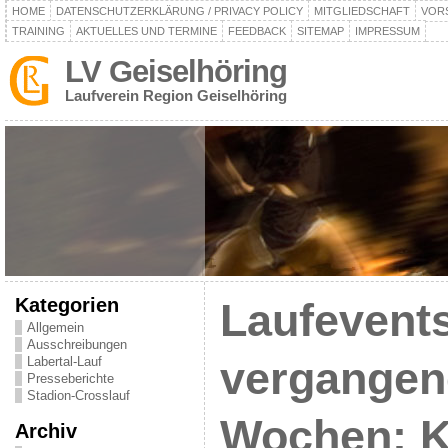
HOME
DATENSCHUTZERKLÄRUNG / PRIVACY POLICY
MITGLIEDSCHAFT
VOR
TRAINING
AKTUELLES UND TERMINE
FEEDBACK
SITEMAP
IMPRESSUM
LV Geiselhöring
Laufverein Region Geiselhöring
Kategorien
Laufevents
Allgemein
Ausschreibungen
Labertal-Lauf
vergangen
Presseberichte
Stadion-Crosslauf
Wochen: Ka
Archiv