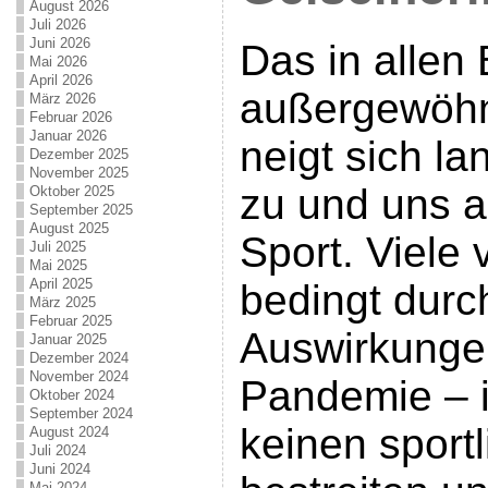
August 2026
Juli 2026
Juni 2026
Das in allen
Mai 2026
April 2026
außergewöhn
März 2026
Februar 2026
Januar 2026
neigt sich 
Dezember 2025
November 2025
zu und uns al
Oktober 2025
September 2025
August 2025
Sport. Viele
Juli 2025
Mai 2025
April 2025
bedingt durc
März 2025
Februar 2025
Auswirkunge
Januar 2025
Dezember 2024
November 2024
Pandemie – 
Oktober 2024
September 2024
keinen sport
August 2024
Juli 2024
Juni 2024
Mai 2024