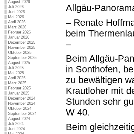
August 2026
Allgäu-Panoram
Juli 2026
Juni 2026
Mai 2026
– Renate Hoffma
April 2026
März 2026
beim Thermenlau
Februar 2026
Januar 2026
–
Dezember 2025
November 2025
Oktober 2025
Beim Allgäu-Pa
September 2025
August 2025
in Sonthofen, b
Juli 2025
Mai 2025
zu bewältigen w
April 2025
März 2025
Krautloher mit d
Februar 2025
Januar 2025
Dezember 2024
Stunden sehr gut
November 2024
Oktober 2024
W 40.
September 2024
August 2024
Juli 2024
Beim gleichzeiti
Juni 2024
Mai 2024