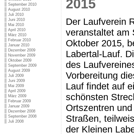
2015
September 2010
August 2010
Juli 2010
Der Laufverein 
Juni 2010
Mai 2010
veranstaltet am
April 2010
März 2010
Februar 2010
Oktober 2015, b
Januar 2010
Dezember 2009
Labertal-Lauf. D
November 2009
Oktober 2009
des Laufvereines
September 2009
August 2009
Vorbereitung di
Juli 2009
Juni 2009
Lauf findet auf e
Mai 2009
April 2009
schönsten Strec
März 2009
Februar 2009
Ortszentren und
Januar 2009
Dezember 2008
Straßen, teilwei
September 2008
Juli 2008
der Kleinen Laber