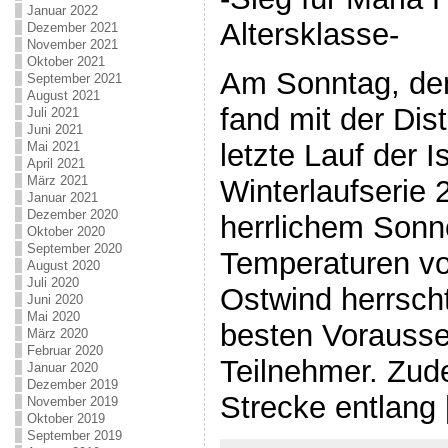
Januar 2022
Altersklasse-
Dezember 2021
November 2021
Oktober 2021
Am Sonntag, den
September 2021
August 2021
fand mit der Dis
Juli 2021
Juni 2021
letzte Lauf der 
Mai 2021
April 2021
März 2021
Winterlaufserie 
Januar 2021
Dezember 2020
herrlichem Sonn
Oktober 2020
September 2020
Temperaturen v
August 2020
Juli 2020
Ostwind herrscht
Juni 2020
Mai 2020
besten Vorausse
März 2020
Februar 2020
Teilnehmer. Zud
Januar 2020
Dezember 2019
Strecke entlang
November 2019
Oktober 2019
September 2019