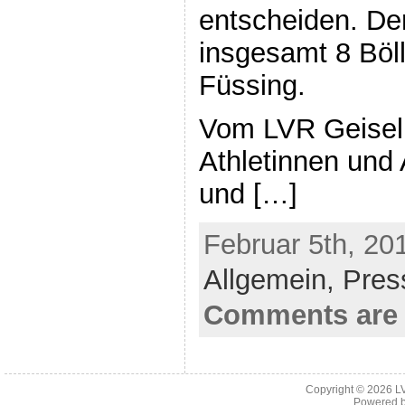
entscheiden. De
insgesamt 8 Böl
Füssing.
Vom LVR Geiselh
Athletinnen und 
und […]
Februar 5th, 20
Allgemein,
Pres
Comments are 
Copyright © 2026
L
Powered 