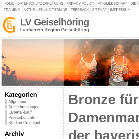
HOME
DATENSCHUTZERKLÄRUNG / PRIVACY POLICY
MITGLIEDSCHAFT
DIE 
TRAINING
AKTUELLES UND TERMINE
FEEDBACK
SITEMAP
IMPRESSUM
LV Geiselhöring
Laufverein Region Geiselhöring
Kategorien
Bronze für
Allgemein
Ausschreibungen
Labertal-Lauf
Damenmann
Presseberichte
Stadion-Crosslauf
der bayer
Archiv