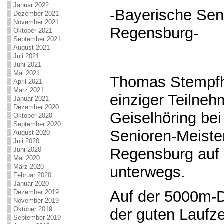
Januar 2022
-Bayerische Seni
Dezember 2021
November 2021
Regensburg-
Oktober 2021
September 2021
August 2021
Juli 2021
Juni 2021
Mai 2021
Thomas Stempfh
April 2021
März 2021
einziger Teilne
Januar 2021
Dezember 2020
Geiselhöring be
Oktober 2020
September 2020
Senioren-Meiste
August 2020
Juli 2020
Regensburg auf 
Juni 2020
Mai 2020
März 2020
unterwegs.
Februar 2020
Januar 2020
Auf der 5000m-Di
Dezember 2019
November 2019
Oktober 2019
der guten Laufze
September 2019