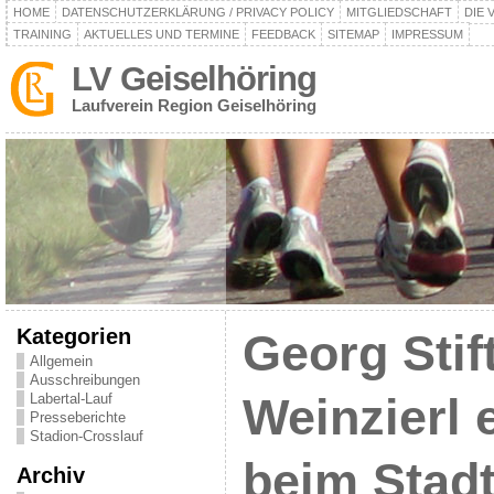
HOME
DATENSCHUTZERKLÄRUNG / PRIVACY POLICY
MITGLIEDSCHAFT
DIE 
TRAINING
AKTUELLES UND TERMINE
FEEDBACK
SITEMAP
IMPRESSUM
LV Geiselhöring
Laufverein Region Geiselhöring
Kategorien
Georg Stif
Allgemein
Ausschreibungen
Labertal-Lauf
Weinzierl 
Presseberichte
Stadion-Crosslauf
beim Stadt
Archiv