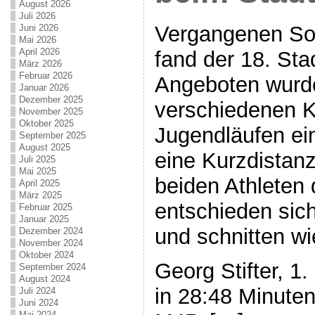
August 2026
Juli 2026
Vergangenen Son
Juni 2026
Mai 2026
April 2026
fand der 18. Sta
März 2026
Februar 2026
Angeboten wurd
Januar 2026
Dezember 2025
verschiedenen K
November 2025
Oktober 2025
Jugendläufen ei
September 2025
August 2025
eine Kurzdistanz
Juli 2025
Mai 2025
beiden Athleten
April 2025
März 2025
entschieden sich
Februar 2025
Januar 2025
und schnitten wie
Dezember 2024
November 2024
Oktober 2024
Georg Stifter, 1
September 2024
August 2024
in 28:48 Minuten
Juli 2024
Juni 2024
Mai 2024