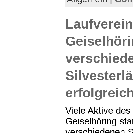
Laufverei
Geiselhöri
verschied
Silvesterl
erfolgreic
Viele Aktive des
Geiselhöring sta
verschiedenen S