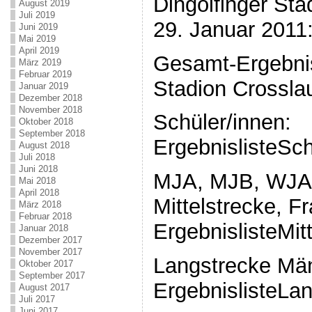
Dingolfinger St
August 2019
Juli 2019
29. Januar 2011
Juni 2019
Mai 2019
April 2019
Gesamt-Ergebnisl
März 2019
Februar 2019
Stadion Crossla
Januar 2019
Dezember 2018
November 2018
Schüler/innen:
Oktober 2018
September 2018
ErgebnislisteSc
August 2018
Juli 2018
Juni 2018
MJA, MJB, WJA
Mai 2018
April 2018
Mittelstrecke, F
März 2018
Februar 2018
ErgebnislisteMit
Januar 2018
Dezember 2017
November 2017
Langstrecke Mä
Oktober 2017
September 2017
ErgebnislisteLa
August 2017
Juli 2017
Juni 2017