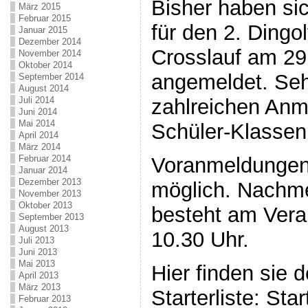
Bisher haben sic
März 2015
Februar 2015
für den 2. Dingol
Januar 2015
Dezember 2014
Crosslauf am 29
November 2014
Oktober 2014
angemeldet. Sehr
September 2014
August 2014
Juli 2014
zahlreichen Anm
Juni 2014
Mai 2014
Schüler-Klassen
April 2014
März 2014
Voranmeldungen 
Februar 2014
Januar 2014
Dezember 2013
möglich. Nachme
November 2013
Oktober 2013
besteht am Vera
September 2013
August 2013
10.30 Uhr.
Juli 2013
Juni 2013
Mai 2013
Hier finden sie 
April 2013
März 2013
Starterliste: Sta
Februar 2013