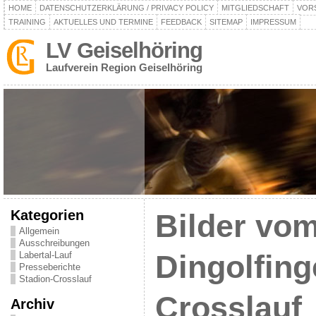
HOME
DATENSCHUTZERKLÄRUNG / PRIVACY POLICY
MITGLIEDSCHAFT
VOR
TRAINING
AKTUELLES UND TERMINE
FEEDBACK
SITEMAP
IMPRESSUM
LV Geiselhöring
Laufverein Region Geiselhöring
Kategorien
Bilder vom
Allgemein
Ausschreibungen
Labertal-Lauf
Dingolfing
Presseberichte
Stadion-Crosslauf
Crosslauf
Archiv