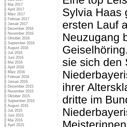
Mai 2017
Sylvia Haas 
April 2017
März 2017
Februar 2017
ersten Lauf a
Januar 2017
Dezember 2016
November 2016
Neuzugang 
Oktober 2016
September 2016
Geiselhöring.
August 2016
Juli 2016
Juni 2016
sie sich den 
Mai 2016
April 2016
Niederbayeri
März 2016
Februar 2016
Januar 2016
ihrer Alters
Dezember 2015
November 2015
dritte im Bun
Oktober 2015
September 2015
August 2015
Niederbayer
Juli 2015
Juni 2015
Mai 2015
Meisterinne
April 2015