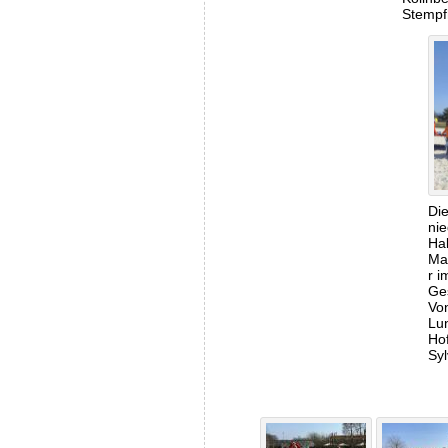
Stempf
Di
ni
Ha
Ma
r i
Ge
Von
Lun
Ho
Syl