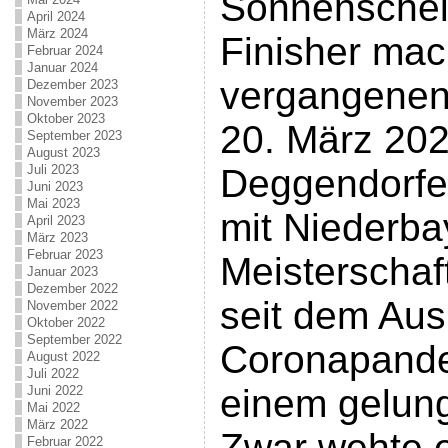
Sonnenschei
April 2024
März 2024
Finisher ma
Februar 2024
Januar 2024
vergangenen
Dezember 2023
November 2023
Oktober 2023
20. März 202
September 2023
August 2023
Juli 2023
Deggendorfe
Juni 2023
Mai 2023
mit Niederba
April 2023
März 2023
Februar 2023
Meisterschaf
Januar 2023
Dezember 2022
seit dem Aus
November 2022
Oktober 2022
September 2022
Coronapande
August 2022
Juli 2022
einem gelun
Juni 2022
Mai 2022
März 2022
Zwar wehte e
Februar 2022