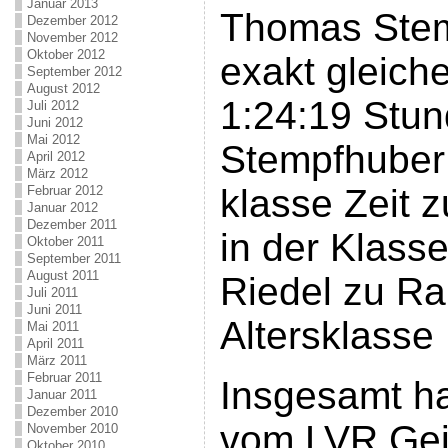
Januar 2013
Thomas Stem
Dezember 2012
November 2012
Oktober 2012
exakt gleich
September 2012
August 2012
1:24:19 Stu
Juli 2012
Juni 2012
Mai 2012
Stempfhuber 
April 2012
März 2012
klasse Zeit z
Februar 2012
Januar 2012
Dezember 2011
in der Klass
Oktober 2011
September 2011
August 2011
Riedel zu Ra
Juli 2011
Juni 2011
Altersklasse
Mai 2011
April 2011
März 2011
Februar 2011
Insgesamt ha
Januar 2011
Dezember 2010
vom LVR Geis
November 2010
Oktober 2010