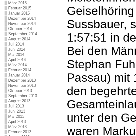
März 2015
Geiselhöring
Februar 2015
Januar 2015
Dezember 2014
Sussbauer, s
November 2014
Oktober 2014
1:57:51 in d
September 2014
August 2014
Juli 2014
Bei den Männ
Juni 2014
Mai 2014
April 2014
Stephan Fuh
März 2014
Februar 2014
Passau) mit 
Januar 2014
Dezember 2013
November 2013
den begehrte
Oktober 2013
September 2013
Gesamteinlau
August 2013
Juli 2013
Juni 2013
unter den Ge
Mai 2013
April 2013
März 2013
waren Marku
Februar 2013