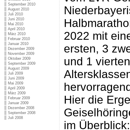
September 2010
Niederbayer
August 2010
Juli 2010
Juni 2010
Halbmaratho
Mai 2010
April 2010
2022 mit ei
März 2010
Februar 2010
Januar 2010
ersten, 3 zwe
Dezember 2009
November 2009
und 1 vierte
Oktober 2009
September 2009
August 2009
Altersklasse
Juli 2009
Juni 2009
hervorragend
Mai 2009
April 2009
März 2009
Hier die Erge
Februar 2009
Januar 2009
Dezember 2008
Geiselhöring
September 2008
Juli 2008
im Überblick: