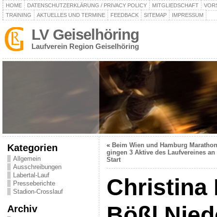
HOME
DATENSCHUTZERKLÄRUNG / PRIVACY POLICY
MITGLIEDSCHAFT
VOR
TRAINING
AKTUELLES UND TERMINE
FEEDBACK
SITEMAP
IMPRESSUM
LV Geiselhöring
Laufverein Region Geiselhöring
«
Beim Wien und Hamburg Maratho
Kategorien
gingen 3 Aktive des Laufvereines an
Allgemein
Start
Ausschreibungen
Labertal-Lauf
Christina
Presseberichte
Stadion-Crosslauf
Bößl Nied
Archiv