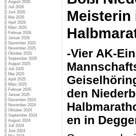
August 2026
Juli 2026
Meisterin
Juni 2026
Mai 2026
April 2026
März 2026
Halbmara
Februar 2026
Januar 2026
Dezember 2025
November 2025
-Vier AK-Ein
Oktober 2025
September 2025
Mannschaftst
August 2025
Juli 2025
Mai 2025
Geiselhöring
April 2025
März 2025
den Niederb
Februar 2025
Januar 2025
Dezember 2024
Halbmarath
November 2024
Oktober 2024
September 2024
en in Degge
August 2024
Juli 2024
Juni 2024
Mai 2024