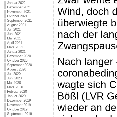
Januar 2022
Dezember 2021
Wind, doch d
November 2021
Oktober 2021
überwiegte b
September 2021
August 2021
Juli 2021
nach der la
Juni 2021
Mai 2021
Zwangspaus
April 2021
März 2021
Januar 2021
Dezember 2020
Nach langer 
Oktober 2020
September 2020
August 2020
coronabedin
Juli 2020
Juni 2020
wagte sich C
Mai 2020
März 2020
Februar 2020
Bößl (LVR Ge
Januar 2020
Dezember 2019
wieder an de
November 2019
Oktober 2019
September 2019