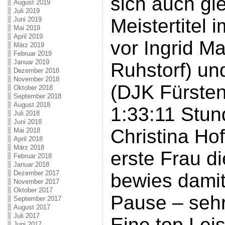
sich auch gl
August 2019
Juli 2019
Meistertitel 
Juni 2019
Mai 2019
April 2019
vor Ingrid M
März 2019
Februar 2019
Januar 2019
Ruhstorf) un
Dezember 2018
November 2018
(DJK Fürste
Oktober 2018
September 2018
August 2018
1:33:11 Stun
Juli 2018
Juni 2018
Christina Ho
Mai 2018
April 2018
März 2018
erste Frau di
Februar 2018
Januar 2018
Dezember 2017
bewies damit 
November 2017
Oktober 2017
Pause – sehr
September 2017
August 2017
Juli 2017
Eine top Lei
Juni 2017