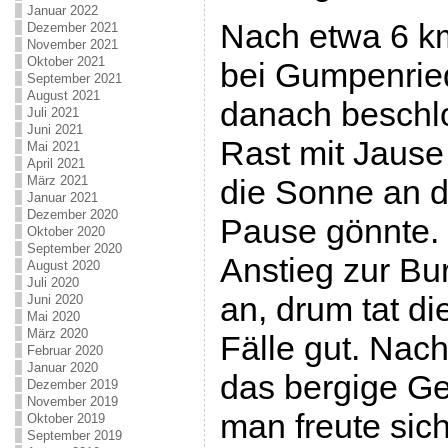
Januar 2022
Nach etwa 6 k
Dezember 2021
November 2021
Oktober 2021
bei Gumpenried
September 2021
August 2021
danach beschlo
Juli 2021
Juni 2021
Rast mit Jause
Mai 2021
April 2021
März 2021
die Sonne an d
Januar 2021
Dezember 2020
Pause gönnte. 
Oktober 2020
September 2020
Anstieg zur Bu
August 2020
Juli 2020
an, drum tat di
Juni 2020
Mai 2020
März 2020
Fälle gut. Nac
Februar 2020
Januar 2020
das bergige Ge
Dezember 2019
November 2019
man freute sich
Oktober 2019
September 2019