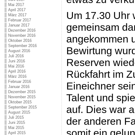
Mai 2017
April 2017
Um 17.30 Uhr 
März 2017
Februar 2017
gemeinsam dan
Januar 2017
Dezember 2016
November 2016
angekommen un
Oktober 2016
September 2016
Bewirtung wurd
August 2016
Juli 2016
Reserven wieder
Juni 2016
Mai 2016
Rückfahrt im Z
April 2016
März 2016
Februar 2016
Eineichner sei
Januar 2016
Dezember 2015
Talent und spie
November 2015
Oktober 2015
auf. Dies war 
September 2015
August 2015
Juli 2015
der anderen F
Juni 2015
Mai 2015
somit ein gelu
April 2015