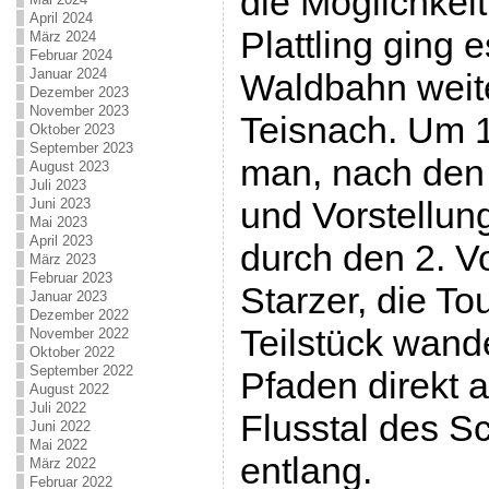
die Möglichkei
April 2024
Plattling ging 
März 2024
Februar 2024
Januar 2024
Waldbahn weite
Dezember 2023
November 2023
Teisnach. Um 1
Oktober 2023
September 2023
man, nach den
August 2023
Juli 2023
und Vorstellun
Juni 2023
Mai 2023
April 2023
durch den 2. V
März 2023
Februar 2023
Starzer, die To
Januar 2023
Dezember 2022
Teilstück wand
November 2022
Oktober 2022
September 2022
Pfaden direkt 
August 2022
Juli 2022
Flusstal des 
Juni 2022
Mai 2022
entlang.
März 2022
Februar 2022