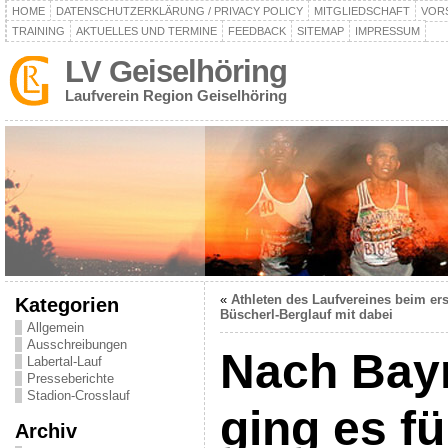
HOME
DATENSCHUTZERKLÄRUNG / PRIVACY POLICY
MITGLIEDSCHAFT
VOR
TRAINING
AKTUELLES UND TERMINE
FEEDBACK
SITEMAP
IMPRESSUM
LV Geiselhöring
Laufverein Region Geiselhöring
«
Athleten des Laufvereines beim er
Kategorien
Büscherl-Berglauf mit dabei
Allgemein
Ausschreibungen
Nach Bay
Labertal-Lauf
Presseberichte
Stadion-Crosslauf
ging es fü
Archiv