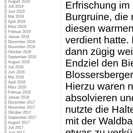
August 2019
Erfrischung im 
Juli 2019
Juni 2019
Burgruine, die 
Mai 2019
April 2019
diesen warmen
März 2019
Februar 2019
verdient hatte
Januar 2019
Dezember 2018
November 2018
dann zügig wei
Oktober 2018
September 2018
Endziel den Bi
August 2018
Juli 2018
Blossersberger 
Juni 2018
Mai 2018
April 2018
Hierzu waren 
März 2018
Februar 2018
absolvieren un
Januar 2018
Dezember 2017
nutzte die Halt
November 2017
Oktober 2017
September 2017
mit der Waldba
August 2017
Juli 2017
etwas zu verkü
Juni 2017