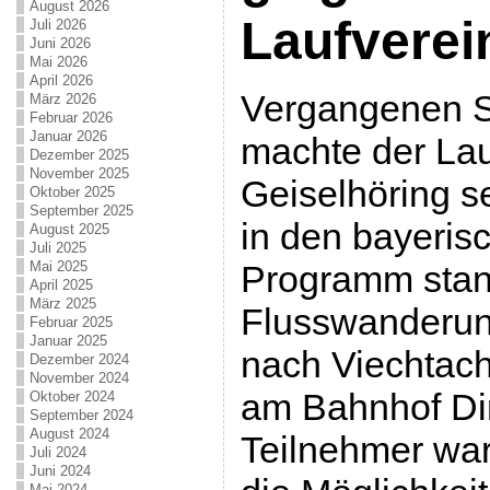
August 2026
Laufverei
Juli 2026
Juni 2026
Mai 2026
April 2026
Vergangenen S
März 2026
Februar 2026
Januar 2026
machte der Lau
Dezember 2025
November 2025
Geiselhöring s
Oktober 2025
September 2025
in den bayeris
August 2025
Juli 2025
Mai 2025
Programm stan
April 2025
März 2025
Flusswanderun
Februar 2025
Januar 2025
nach Viechtach
Dezember 2024
November 2024
am Bahnhof Din
Oktober 2024
September 2024
August 2024
Teilnehmer war
Juli 2024
Juni 2024
Mai 2024