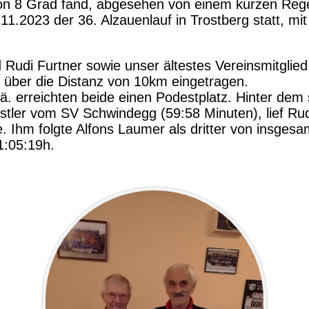
von 8 Grad fand, abgesehen von einem kurzen Rege
1.2023 der 36. Alzauenlauf in Trostberg statt, mi
 Rudi Furtner sowie unser ältestes Vereinsmitglied
te über die Distanz von 10km eingetragen.
. erreichten beide einen Podestplatz. Hinter dem 
stler vom SV Schwindegg (59:58 Minuten), lief Rudi
ie. Ihm folgte Alfons Laumer als dritter von insges
1:05:19h.