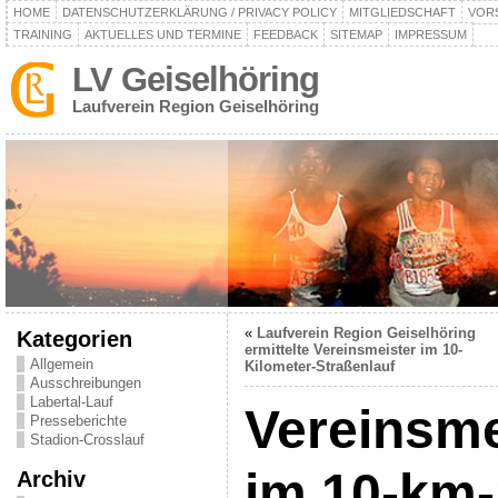
HOME
DATENSCHUTZERKLÄRUNG / PRIVACY POLICY
MITGLIEDSCHAFT
VOR
TRAINING
AKTUELLES UND TERMINE
FEEDBACK
SITEMAP
IMPRESSUM
LV Geiselhöring
Laufverein Region Geiselhöring
«
Laufverein Region Geiselhöring
Kategorien
ermittelte Vereinsmeister im 10-
Allgemein
Kilometer-Straßenlauf
Ausschreibungen
Labertal-Lauf
Vereinsme
Presseberichte
Stadion-Crosslauf
im 10-km-
Archiv