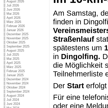
August 2026
Juli 2026
Juni 2026
Am Samstag, d
Mai 2026
April 2026
finden in Dingolf
März 2026
Februar 2026
Vereinsmeister
Januar 2026
Dezember 2025
Straßenlauf
stat
November 2025
Oktober 2025
spätestens um
1
September 2025
August 2025
in
Dingolfing.
Do
Juli 2025
Mai 2025
die Möglichkeit s
April 2025
März 2025
Februar 2025
Teilnehmerliste 
Januar 2025
Dezember 2024
Der
Start
erfolg
November 2024
Oktober 2024
September 2024
Für eine telefon
August 2024
Juli 2024
oder eine Meldu
Juni 2024
Mai 2024