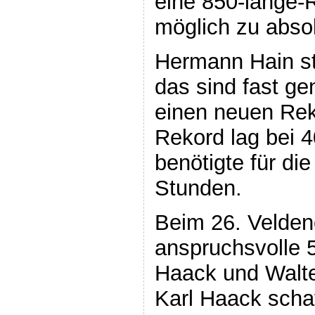
eine 850-lange-
möglich zu absol
Hermann Hain st
das sind fast ge
einen neuen Reko
Rekord lag bei 
benötigte für di
Stunden.
Beim 26. Velden
anspruchsvolle 5
Haack und Walte
Karl Haack schaf