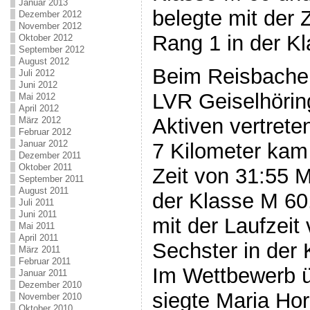
Januar 2013
belegte mit der 
Dezember 2012
November 2012
Rang 1 in der K
Oktober 2012
September 2012
August 2012
Beim Reisbacher
Juli 2012
Juni 2012
LVR Geiselhöring
Mai 2012
April 2012
Aktiven vertret
März 2012
Februar 2012
Januar 2012
7 Kilometer kam
Dezember 2011
Oktober 2011
Zeit von 31:55 M
September 2011
August 2011
der Klasse M 60
Juli 2011
Juni 2011
mit der Laufzeit
Mai 2011
April 2011
Sechster in der 
März 2011
Februar 2011
Im Wettbewerb ü
Januar 2011
Dezember 2010
siegte Maria Hor
November 2010
Oktober 2010