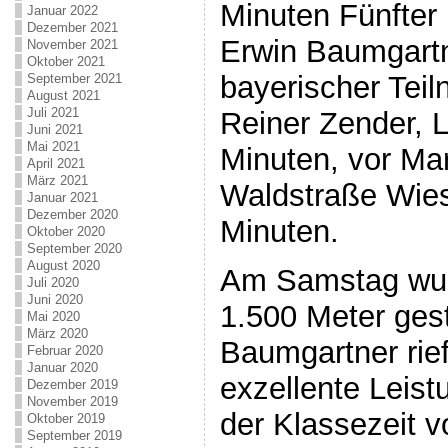
Minuten Fünfter 
Januar 2022
Dezember 2021
Erwin Baumgartn
November 2021
Oktober 2021
bayerischer Teil
September 2021
August 2021
Juli 2021
Reiner Zender, 
Juni 2021
Mai 2021
Minuten, vor Ma
April 2021
März 2021
Waldstraße Wie
Januar 2021
Dezember 2020
Minuten.
Oktober 2020
September 2020
August 2020
Am Samstag wur
Juli 2020
Juni 2020
1.500 Meter gest
Mai 2020
März 2020
Baumgartner rief
Februar 2020
Januar 2020
exzellente Leist
Dezember 2019
November 2019
der Klassezeit 
Oktober 2019
September 2019