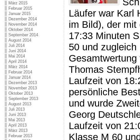
Schn
März 2015
Februar 2015
Läufer war Karl 
Januar 2015
Dezember 2014
im Bild), der mit
November 2014
Oktober 2014
17:33 Minuten S
September 2014
August 2014
50 und zugleich 
Juli 2014
Juni 2014
Gesamtwertung 
Mai 2014
April 2014
Thomas Stempfhu
März 2014
Februar 2014
Januar 2014
Laufzeit von 18:
Dezember 2013
November 2013
persönliche Bes
Oktober 2013
September 2013
und wurde Zweit
August 2013
Juli 2013
Georg Deutschle
Juni 2013
Mai 2013
Laufzeit von 21:
April 2013
März 2013
Klasse M 60 und
Februar 2013