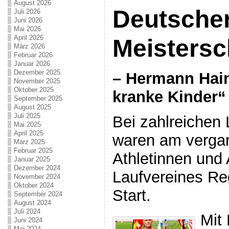
August 2026
Deutsche
Juli 2026
Juni 2026
Mai 2026
April 2026
Meistersc
März 2026
Februar 2026
Januar 2026
Dezember 2025
– Hermann Hain
November 2025
Oktober 2025
kranke Kinder“
September 2025
August 2025
Juli 2025
Bei zahlreichen
Mai 2025
April 2025
waren am verg
März 2025
Februar 2025
Athletinnen und 
Januar 2025
Dezember 2024
Laufvereines Re
November 2024
Oktober 2024
Start.
September 2024
August 2024
Juli 2024
Mit
Juni 2024
Mai 2024