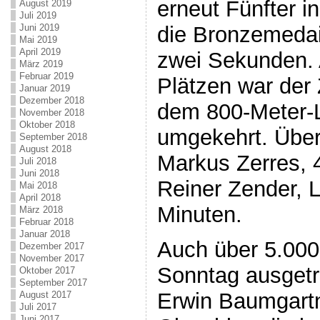
erneut Fünfter i
August 2019
Juli 2019
die Bronzemedail
Juni 2019
Mai 2019
April 2019
zwei Sekunden. 
März 2019
Februar 2019
Plätzen war der 
Januar 2019
Dezember 2018
dem 800-Meter-L
November 2018
Oktober 2018
umgekehrt. Über
September 2018
August 2018
Markus Zerres, 
Juli 2018
Juni 2018
Reiner Zender, 
Mai 2018
April 2018
Minuten.
März 2018
Februar 2018
Januar 2018
Auch über 5.000
Dezember 2017
November 2017
Sonntag ausgetr
Oktober 2017
September 2017
Erwin Baumgartn
August 2017
Juli 2017
Juni 2017