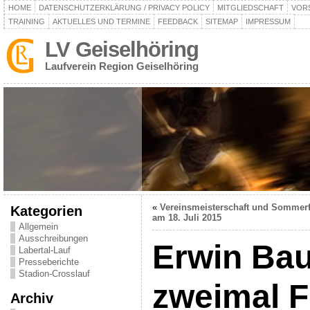
HOME
DATENSCHUTZERKLÄRUNG / PRIVACY POLICY
MITGLIEDSCHAFT
VOR
TRAINING
AKTUELLES UND TERMINE
FEEDBACK
SITEMAP
IMPRESSUM
LV Geiselhöring
Laufverein Region Geiselhöring
«
Vereinsmeisterschaft und Sommerf
Kategorien
am 18. Juli 2015
Allgemein
Ausschreibungen
Erwin Ba
Labertal-Lauf
Presseberichte
Stadion-Crosslauf
zweimal F
Archiv