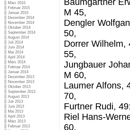
Baumgartner Erw
März 2015
Februar 2015
M 45,
Januar 2015
Dezember 2014
Dengler Wolfgan
November 2014
Oktober 2014
50,
September 2014
August 2014
Dorrer Wilhelm, 
Juli 2014
Juni 2014
55,
Mai 2014
April 2014
Jungbauer Johan
März 2014
Februar 2014
Januar 2014
M 60,
Dezember 2013
November 2013
Laumer Alfons, 
Oktober 2013
September 2013
70,
August 2013
Juli 2013
Furtner Rudi, 49
Juni 2013
Mai 2013
Riel Hans-Werne
April 2013
März 2013
60.
Februar 2013