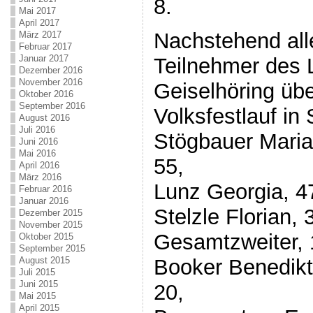
8.
Mai 2017
April 2017
Nachstehend all
März 2017
Februar 2017
Januar 2017
Teilnehmer des 
Dezember 2016
November 2016
Geiselhöring üb
Oktober 2016
September 2016
Volksfestlauf in 
August 2016
Juli 2016
Stögbauer Maria
Juni 2016
Mai 2016
55,
April 2016
März 2016
Lunz Georgia, 4
Februar 2016
Januar 2016
Stelzle Florian,
Dezember 2015
November 2015
Gesamtzweiter, 
Oktober 2015
September 2015
Booker Benedikt
August 2015
Juli 2015
Juni 2015
20,
Mai 2015
April 2015