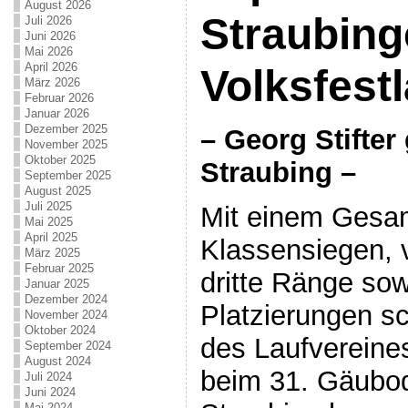
August 2026
Straubing
Juli 2026
Juni 2026
Mai 2026
April 2026
Volksfestl
März 2026
Februar 2026
Januar 2026
Dezember 2025
– Georg Stifter
November 2025
Oktober 2025
Straubing –
September 2025
August 2025
Juli 2025
Mit einem Gesam
Mai 2025
April 2025
Klassensiegen, v
März 2025
Februar 2025
dritte Ränge sow
Januar 2025
Dezember 2024
Platzierungen sc
November 2024
Oktober 2024
des Laufvereine
September 2024
August 2024
beim 31. Gäubod
Juli 2024
Juni 2024
Mai 2024