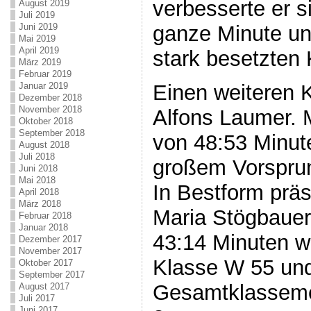
verbesserte er s
August 2019
Juli 2019
ganze Minute und
Juni 2019
Mai 2019
April 2019
stark besetzten
März 2019
Februar 2019
Einen weiteren 
Januar 2019
Dezember 2018
November 2018
Alfons Laumer. M
Oktober 2018
September 2018
von 48:53 Minute
August 2018
Juli 2018
großem Vorsprun
Juni 2018
Mai 2018
In Bestform präs
April 2018
März 2018
Maria Stögbauer.
Februar 2018
Januar 2018
43:14 Minuten wu
Dezember 2017
November 2017
Klasse W 55 und
Oktober 2017
September 2017
Gesamtklasseme
August 2017
Juli 2017
Juni 2017