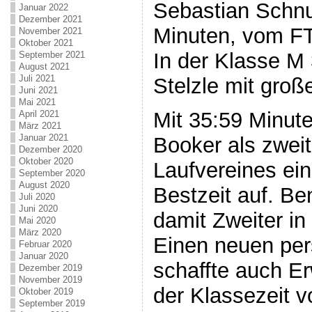
Sebastian Schnu
Januar 2022
Dezember 2021
Minuten, vom F
November 2021
Oktober 2021
In der Klasse M 
September 2021
August 2021
Juli 2021
Stelzle mit gro
Juni 2021
Mai 2021
Mit 35:59 Minute
April 2021
März 2021
Januar 2021
Booker als zweit
Dezember 2020
Oktober 2020
Laufvereines ei
September 2020
August 2020
Bestzeit auf. B
Juli 2020
Juni 2020
damit Zweiter in
Mai 2020
März 2020
Einen neuen per
Februar 2020
Januar 2020
schaffte auch E
Dezember 2019
November 2019
der Klassezeit 
Oktober 2019
September 2019