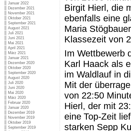
Januar 2022
Birgit Hierl, die
Dezember 2021
November 2021
ebenfalls eine g
Oktober 2021
September 2021
Maria Stögbauer
August 2021
Juli 2021
Klassezeit von 2
Juni 2021
Mai 2021
April 2021
Im Wettbewerb d
März 2021
Januar 2021
Karl Haack als e
Dezember 2020
Oktober 2020
im Waldlauf in d
September 2020
August 2020
Mit der überrag
Juli 2020
Juni 2020
Mai 2020
von 22:50 Minute
März 2020
Februar 2020
Hierl, der mit 2
Januar 2020
Dezember 2019
eine Top-Zeit li
November 2019
Oktober 2019
starken Sepp Kuf
September 2019