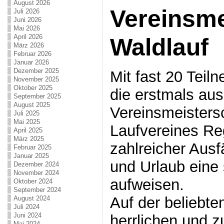
August 2026
Vereinsme
Juli 2026
Juni 2026
Mai 2026
April 2026
Waldlauf
März 2026
Februar 2026
Januar 2026
Dezember 2025
Mit fast 20 Teil
November 2025
Oktober 2025
die erstmals au
September 2025
August 2025
Vereinsmeisters
Juli 2025
Mai 2025
Laufvereines Reg
April 2025
März 2025
zahlreicher Ausf
Februar 2025
Januar 2025
und Urlaub eine 
Dezember 2024
November 2024
aufweisen.
Oktober 2024
September 2024
Auf der beliebte
August 2024
Juli 2024
Juni 2024
herrlichen und z
Mai 2024