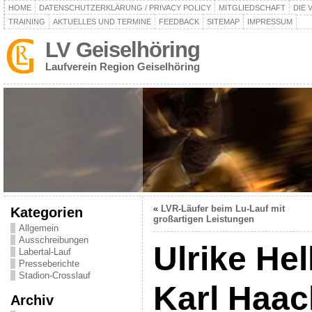
HOME
DATENSCHUTZERKLÄRUNG / PRIVACY POLICY
MITGLIEDSCHAFT
DIE 
TRAINING
AKTUELLES UND TERMINE
FEEDBACK
SITEMAP
IMPRESSUM
LV Geiselhöring
Laufverein Region Geiselhöring
«
LVR-Läufer beim Lu-Lauf mit
Kategorien
großartigen Leistungen
Allgemein
Ausschreibungen
Ulrike He
Labertal-Lauf
Presseberichte
Stadion-Crosslauf
Karl Haac
Archiv