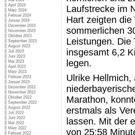
April 2024
Laufstrecke im 
März 2024
Februar 2024
Hart zeigten die
Januar 2024
Dezember 2023
sommerlichen 3
November 2023
Oktober 2023
Leistungen. Die 
September 2023
August 2023
insgesamt 6,2 K
Juli 2023
Juni 2023
legen.
Mai 2023
April 2023
März 2023
Ulrike Hellmich, 
Februar 2023
Januar 2023
niederbayerische
Dezember 2022
November 2022
Marathon, konnt
Oktober 2022
September 2022
erstmals als Ver
August 2022
Juli 2022
Juni 2022
lassen. Mit der 
Mai 2022
März 2022
von 25:58 Minut
Februar 2022