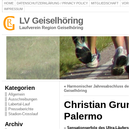
HOME
DATENSCHUTZERKLÄRUNG / PRIVACY POLICY
MITGLIEDSCHAFT
VOR
IMPRESSUM
LV Geiselhöring
Laufverein Region Geiselhöring
«
Harmonischer Jahresabschluss de
Kategorien
Geiselhöring
Allgemein
Ausschreibungen
Christian Gru
Labertal-Lauf
Presseberichte
Palermo
Stadion-Crosslauf
Archiv
– Sensationserfolg des Ultra-Läufer