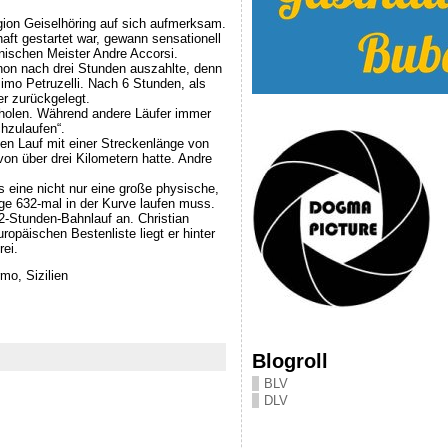
gion Geiselhöring auf sich aufmerksam.
aft gestartet war, gewann sensationell
nischen Meister Andre Accorsi.
hon nach drei Stunden auszahlte, denn
mo Petruzelli. Nach 6 Stunden, als
er zurückgelegt.
derholen. Während andere Läufer immer
hzulaufen“.
ten Lauf mit einer Streckenlänge von
on über drei Kilometern hatte. Andre
 eine nicht nur eine große physische,
ge 632-mal in der Kurve laufen muss.
12-Stunden-Bahnlauf an. Christian
ropäischen Bestenliste liegt er hinter
ei.
mo, Sizilien
Blogroll
BLV
DLV