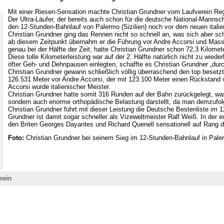
Mit einer Riesen-Sensation machte Christian Grundner vom Laufverein Re
Der Ultra-Läufer, der bereits auch schon für die deutsche National-Mannsch
den 12-Stunden-Bahnlauf von Palermo (Sizilien) noch vor dem neuen italie
Christian Grundner ging das Rennen nicht so schnell an, was sich aber sc
ab diesem Zeitpunkt übernahm er die Führung vor Andre Accorsi und Massi
genau bei der Hälfte der Zeit, hatte Christian Grundner schon 72,3 Kilomet
Diese tolle Kilometerleistung war auf der 2. Hälfte natürlich nicht zu wie
öfter Geh- und Dehnpausen einlegten, schaffte es Christian Grundner „durc
Christian Grundner gewann schließlich völlig überraschend den top besetz
126.531 Meter vor Andre Accorsi, der mit 123.100 Meter einen Rückstand v
Accorsi wurde italienischer Meister.
Christian Grundner hatte somit 316 Runden auf der Bahn zurückgelegt, was
sondern auch enorme orthopädische Belastung darstellt, da man demzufol
Christian Grundner führt mit dieser Leistung die Deutsche Bestenliste im 
Grundner ist damit sogar schneller als Vizeweltmeister Ralf Weiß. In der eu
den Briten Georges Dayantes und Richard Quenell sensationell auf Rang dr
Foto:
Christian Grundner bei seinem Sieg im 12-Stunden-Bahnlauf in Paler
mein