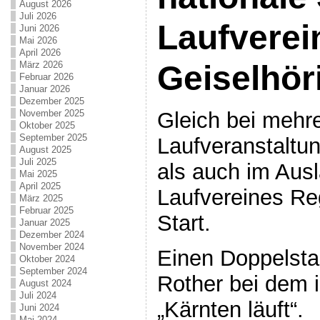
August 2026
Juli 2026
Laufverei
Juni 2026
Mai 2026
April 2026
März 2026
Geiselhör
Februar 2026
Januar 2026
Dezember 2025
Gleich bei mehr
November 2025
Oktober 2025
September 2025
Laufveranstaltu
August 2025
Juli 2025
als auch im Aus
Mai 2025
April 2025
Laufvereines Re
März 2025
Februar 2025
Start.
Januar 2025
Dezember 2024
November 2024
Einen Doppelstar
Oktober 2024
September 2024
Rother bei dem i
August 2024
Juli 2024
„Kärnten läuft“.
Juni 2024
Mai 2024