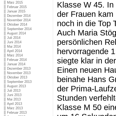
Klasse W 45. In
März 2015
Februar 2015
Januar 2015
der Frauen kam 
Dezember 2014
November 2014
noch in die Top 
Oktober 2014
September 2014
Auch Maria Stög
August 2014
Juli 2014
persönlichen Re
Juni 2014
Mai 2014
hervorragende 1
April 2014
März 2014
siegte klar in d
Februar 2014
Januar 2014
Einen neuen Hau
Dezember 2013
November 2013
beinahe Hans Gru
Oktober 2013
September 2013
August 2013
der Prima-Laufze
Juli 2013
Juni 2013
Stunden verfehlt
Mai 2013
April 2013
Klasse M 50 ein
März 2013
Februar 2013