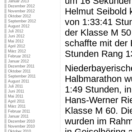
um 16 Sekunden
Januar 2013
Dezember 2012
Helmut Seibold 
November 2012
Oktober 2012
von 1:33:41 Stu
September 2012
August 2012
der Klasse M 50
Juli 2012
Juni 2012
schaffte mit der
Mai 2012
April 2012
Stunden Rang 13
März 2012
Februar 2012
Januar 2012
Niederbayerisch
Dezember 2011
Oktober 2011
Halbmarathon wu
September 2011
August 2011
Juli 2011
1:49 Stunden, i
Juni 2011
Mai 2011
Hans-Werner Riel
April 2011
März 2011
Klasse M 60. Di
Februar 2011
Januar 2011
wurden im Rahm
Dezember 2010
November 2010
in Geiselhöring 
Oktober 2010