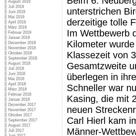
Beim 6. Neuberg
August 2019
Juli 2019
unterstrichen Bir
Juni 2019
Mai 2019
derzeitige tolle 
April 2019
März 2019
Im Wettbewerb d
Februar 2019
Januar 2019
Kilometer wurde B
Dezember 2018
November 2018
Klassezeit von 
Oktober 2018
September 2018
Gesamtzweite un
August 2018
Juli 2018
Juni 2018
überlegen in ihre
Mai 2018
April 2018
Schneller war n
März 2018
Februar 2018
Kasing, die mit 
Januar 2018
Dezember 2017
neuen Streckenre
November 2017
Oktober 2017
Carl Hierl kam i
September 2017
August 2017
Männer-Wettbewe
Juli 2017
Juni 2017