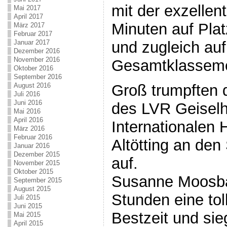
mit der exzellen
Mai 2017
April 2017
Minuten auf Plat
März 2017
Februar 2017
Januar 2017
und zugleich au
Dezember 2016
November 2016
Gesamtklasseme
Oktober 2016
September 2016
August 2016
Groß trumpften 
Juli 2016
Juni 2016
des LVR Geiselh
Mai 2016
April 2016
Internationalen 
März 2016
Februar 2016
Altötting an den
Januar 2016
Dezember 2015
auf.
November 2015
Oktober 2015
Susanne Moosbau
September 2015
August 2015
Stunden eine tol
Juli 2015
Juni 2015
Bestzeit und sie
Mai 2015
April 2015