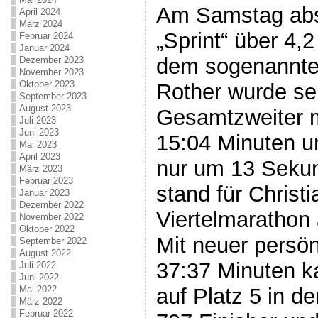
Am Samstag abso
April 2024
März 2024
„Sprint“ über 4,
Februar 2024
Januar 2024
dem sogenannten
Dezember 2023
November 2023
Oktober 2023
Rother wurde se
September 2023
August 2023
Gesamtzweiter m
Juli 2023
Juni 2023
15:04 Minuten u
Mai 2023
April 2023
nur um 13 Seku
März 2023
Februar 2023
stand für Christ
Januar 2023
Dezember 2022
Viertelmarathon
November 2022
Oktober 2022
Mit neuer persön
September 2022
August 2022
37:37 Minuten k
Juli 2022
Juni 2022
auf Platz 5 in d
Mai 2022
März 2022
Februar 2022