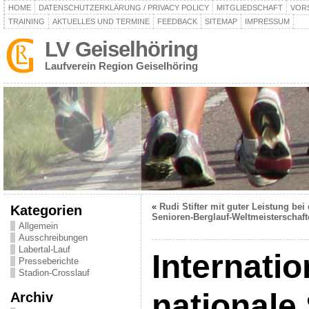
HOME
DATENSCHUTZERKLÄRUNG / PRIVACY POLICY
MITGLIEDSCHAFT
VOR
TRAINING
AKTUELLES UND TERMINE
FEEDBACK
SITEMAP
IMPRESSUM
LV Geiselhöring
Laufverein Region Geiselhöring
«
Rudi Stifter mit guter Leistung bei
Kategorien
Senioren-Berglauf-Weltmeisterschaft
Allgemein
Ausschreibungen
Labertal-Lauf
Internati
Presseberichte
Stadion-Crosslauf
nationale 
Archiv