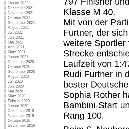
797 Finisher und
Januar 2022
Dezember 2021
Klasse M 40.
November 2021
Oktober 2021
Mit von der Part
September 2021
August 2021
Furtner, der sic
Juli 2021
Juni 2021
weitere Sportler
Mai 2021
April 2021
Strecke entschie
März 2021
Januar 2021
Laufzeit von 1:
Dezember 2020
Oktober 2020
Rudi Furtner in 
September 2020
August 2020
Juli 2020
bester Deutsche
Juni 2020
Mai 2020
Sophia Rother ha
März 2020
Februar 2020
Bambini-Start u
Januar 2020
Dezember 2019
Rang 100.
November 2019
Oktober 2019
September 2019