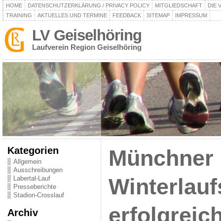
HOME
DATENSCHUTZERKLÄRUNG / PRIVACY POLICY
MITGLIEDSCHAFT
DIE 
TRAINING
AKTUELLES UND TERMINE
FEEDBACK
SITEMAP
IMPRESSUM
LV Geiselhöring
Laufverein Region Geiselhöring
Kategorien
Münchner
Allgemein
Ausschreibungen
Labertal-Lauf
Winterlauf
Presseberichte
Stadion-Crosslauf
erfolgreic
Archiv