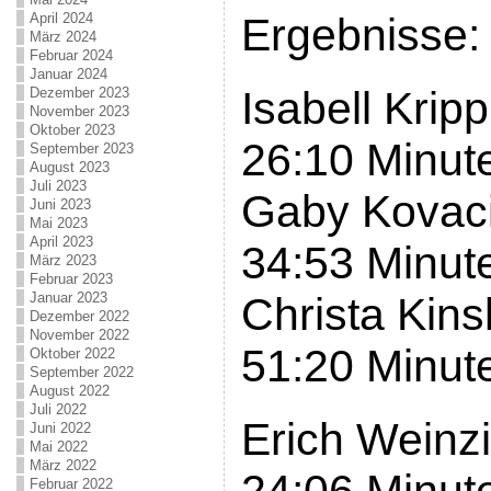
April 2024
Ergebnisse:
März 2024
Februar 2024
Januar 2024
Isabell Kripp
Dezember 2023
November 2023
Oktober 2023
26:10 Minut
September 2023
August 2023
Juli 2023
Gaby Kovaci
Juni 2023
Mai 2023
April 2023
34:53 Minut
März 2023
Februar 2023
Januar 2023
Christa Kins
Dezember 2022
November 2022
51:20 Minut
Oktober 2022
September 2022
August 2022
Juli 2022
Erich Weinzi
Juni 2022
Mai 2022
März 2022
Februar 2022