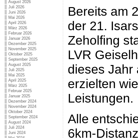
August 2026
Bereits am 2
Juli 2026
Juni 2026
Mai 2026
der 21. Isar
April 2026
März 2026
Februar 2026
Zeholfing st
Januar 2026
Dezember 2025
November 2025
LVR Geiselh
Oktober 2025
September 2025
August 2025
dieses Jahr
Juli 2025
Mai 2025
erzielten wi
April 2025
März 2025
Februar 2025
Leistungen.
Januar 2025
Dezember 2024
November 2024
Oktober 2024
Alle entschi
September 2024
August 2024
Juli 2024
6km-Distanz.
Juni 2024
Mai 2024