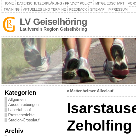
HOME
DATENSCHUTZERKLÄRUNG / PRIVACY POLICY
MITGLIEDSCHAFT
VOR
TRAINING
AKTUELLES UND TERMINE
FEEDBACK
SITEMAP
IMPRESSUM
LV Geiselhöring
Laufverein Region Geiselhöring
«
Mettenheimer Alleelauf
Kategorien
Allgemein
Isarstause
Ausschreibungen
Labertal-Lauf
Presseberichte
Zeholfing
Stadion-Crosslauf
Archiv