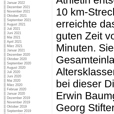
Athletin ents
Januar 2022
Dezember 2021
10 km-Strec
November 2021
Oktober 2021
September 2021
erreichte das
August 2021
Juli 2021
guten Zeit v
Juni 2021
Mai 2021
April 2021
Minuten. Sie
März 2021
Januar 2021
Dezember 2020
Gesamteinla
Oktober 2020
September 2020
August 2020
Altersklasse
Juli 2020
Juni 2020
bei dieser Di
Mai 2020
März 2020
Februar 2020
Erwin Baumg
Januar 2020
Dezember 2019
November 2019
Georg Stifter
Oktober 2019
September 2019