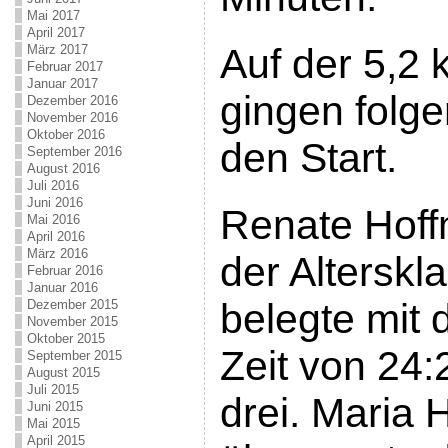
Mai 2017
April 2017
Auf der 5,2
März 2017
Februar 2017
Januar 2017
gingen folge
Dezember 2016
November 2016
Oktober 2016
den Start.
September 2016
August 2016
Juli 2016
Juni 2016
Renate Hoffm
Mai 2016
April 2016
März 2016
der Altersk
Februar 2016
Januar 2016
belegte mit 
Dezember 2015
November 2015
Oktober 2015
Zeit von 24:
September 2015
August 2015
Juli 2015
drei. Maria 
Juni 2015
Mai 2015
April 2015