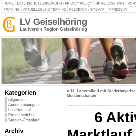
HOME
DATENSCHUTZERKLÄRUNG / PRIVACY POLICY
MITGLIEDSCHAFT
VOR
TRAINING
AKTUELLES UND TERMINE
FEEDBACK
SITEMAP
IMPRESSUM
LV Geiselhöring
Laufverein Region Geiselhöring
«
14. Labertallauf mit Niederbayeris
Kategorien
Meisterschaften
Allgemein
Ausschreibungen
Labertal-Lauf
6 Aktiv
Presseberichte
Stadion-Crosslauf
Marktlau
Archiv