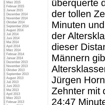
überquerte di
März 2015
Februar 2015
Januar 2015
der tollen Z
Dezember 2014
November 2014
Minuten und
Oktober 2014
September 2014
August 2014
der Alterskl
Juli 2014
Juni 2014
Mai 2014
dieser Dista
April 2014
März 2014
Februar 2014
Männern gib
Januar 2014
Dezember 2013
Altersklass
November 2013
Oktober 2013
September 2013
Jürgen Horn
August 2013
Juli 2013
Juni 2013
Zehnter mit 
Mai 2013
April 2013
März 2013
24:47 Minut
Februar 2013