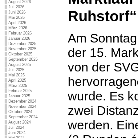
August 2026
Juli 2026
Ruhstorf“
Juni 2026
Mai 2026
April 2026
März 2026
Februar 2026
Am Sonntag,
Januar 2026
Dezember 2025
der 15. Markt
November 2025
Oktober 2025
September 2025
von der SVG
August 2025
Juli 2025
Mai 2025
hervorragend
April 2025
März 2025
Februar 2025
wurde. Es k
Januar 2025
Dezember 2024
zwei Distan
November 2024
Oktober 2024
September 2024
werden. Ein
August 2024
Juli 2024
Juni 2024
Mai 2024