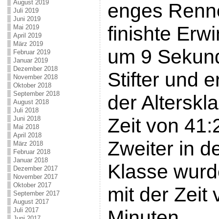
August 2019
enges Renn
Juli 2019
Juni 2019
finishte Erw
Mai 2019
April 2019
März 2019
um 9 Sekun
Februar 2019
Januar 2019
Dezember 2018
Stifter und e
November 2018
Oktober 2018
September 2018
der Alterskl
August 2018
Juli 2018
Zeit von 41:
Juni 2018
Mai 2018
April 2018
Zweiter in d
März 2018
Februar 2018
Januar 2018
Klasse wurde
Dezember 2017
November 2017
Oktober 2017
mit der Zeit
September 2017
August 2017
Juli 2017
Minuten.
Juni 2017