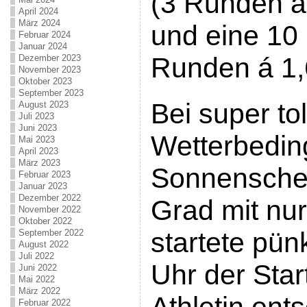
(3 Runden á
April 2024
März 2024
und eine 10
Februar 2024
Januar 2024
Runden á 1,
Dezember 2023
November 2023
Oktober 2023
September 2023
Bei super to
August 2023
Juli 2023
Juni 2023
Wetterbedin
Mai 2023
April 2023
März 2023
Sonnenschei
Februar 2023
Januar 2023
Dezember 2022
Grad mit nu
November 2022
Oktober 2022
startete pün
September 2022
August 2022
Juli 2022
Uhr der Star
Juni 2022
Mai 2022
März 2022
Februar 2022