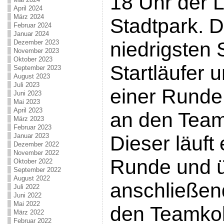
18 Uhr der L
April 2024
März 2024
Stadtpark. D
Februar 2024
Januar 2024
niedrigsten 
Dezember 2023
November 2023
Oktober 2023
Startläufer 
September 2023
August 2023
Juli 2023
einer Runde
Juni 2023
Mai 2023
April 2023
an den Team
März 2023
Februar 2023
Januar 2023
Dieser läuft 
Dezember 2022
November 2022
Runde und ü
Oktober 2022
September 2022
August 2022
anschließen
Juli 2022
Juni 2022
Mai 2022
den Teamkol
März 2022
Februar 2022