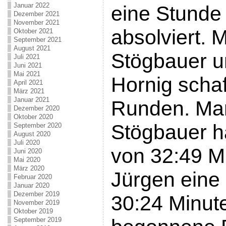
Januar 2022
eine Stunde
Dezember 2021
November 2021
absolviert. 
Oktober 2021
September 2021
August 2021
Stögbauer u
Juli 2021
Juni 2021
Mai 2021
Hornig schaf
April 2021
März 2021
Januar 2021
Runden. Mar
Dezember 2020
Oktober 2020
Stögbauer ha
September 2020
August 2020
Juli 2020
von 32:49 M
Juni 2020
Mai 2020
März 2020
Jürgen eine 
Februar 2020
Januar 2020
Dezember 2019
30:24 Minut
November 2019
Oktober 2019
September 2019