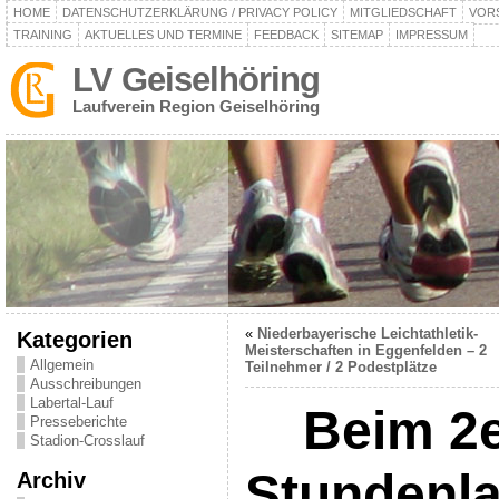
HOME
DATENSCHUTZERKLÄRUNG / PRIVACY POLICY
MITGLIEDSCHAFT
VOR
TRAINING
AKTUELLES UND TERMINE
FEEDBACK
SITEMAP
IMPRESSUM
LV Geiselhöring
Laufverein Region Geiselhöring
«
Niederbayerische Leichtathletik-
Kategorien
Meisterschaften in Eggenfelden – 2
Allgemein
Teilnehmer / 2 Podestplätze
Ausschreibungen
Labertal-Lauf
Beim 2e
Presseberichte
Stadion-Crosslauf
Stundenla
Archiv