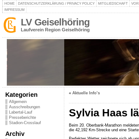
HOME
DATENSCHUTZERKLÄRUNG / PRIVACY POLICY
MITGLIEDSCHAFT
VOR
IMPRESSUM
LV Geiselhöring
Laufverein Region Geiselhöring
«
Aktuelle Info’s
Kategorien
Allgemein
Ausschreibungen
Sylvia Haas lä
Labertal-Lauf
Presseberichte
Stadion-Crosslauf
Beim 20. Oberbank-Marathon meldeten si
die 42,192 Km-Strecke und eine Starter
Archiv
Perfektes Wetter zeichnete sich ab un