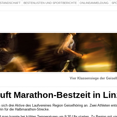
STANDSCHAFT
BESTENLISTEN UND SPORTBERICHTE
ONLINEANMELDUNG
SP
Vier Klassensiege der Geisel
uft Marathon-Bestzeit in Lin
ch drei Aktive des Laufvereines Region Geiselhöring an. Zwei Athleten entsc
in für die Halbmarathon-Strecke.
d man konnte bei kühlen Temperaturen um 9:30 Uhr starten. Zu Beginn mit vie