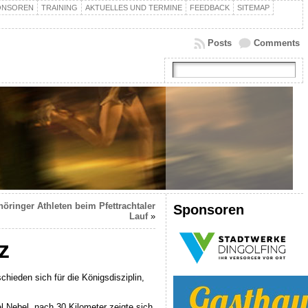
ONSOREN
TRAINING
AKTUELLES UND TERMINE
FEEDBACK
SITEMAP
Posts
Comments
höringer Athleten beim Pfettrachtaler
Sponsoren
Lauf
»
z
hieden sich für die Königsdisziplin,
l Nebel, nach 30 Kilometer zeigte sich