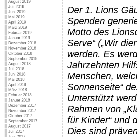
August 2019
Juli 2019
Der 1. Lions Gäu
Juni 2019
Mai 2019
Spenden generie
April 2019
März 2019
Motto des Lions
Februar 2019
Januar 2019
Serve“ („Wir die
Dezember 2018
November 2018
werden. Es werd
Oktober 2018
September 2018
Jahrzehnten Hilfs
August 2018
Juli 2018
Menschen, welch
Juni 2018
Mai 2018
Sonnenseite“ de
April 2018
März 2018
Unterstützt wer
Februar 2018
Januar 2018
Dezember 2017
Rahmen von „Kla
November 2017
Oktober 2017
für Kinder“ und
September 2017
August 2017
Dies sind präv
Juli 2017
Juni 2017