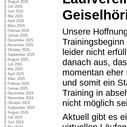
August 2026
Juli 2026
Geiselhör
Juni 2026
Mai 2026
April 2026
März 2026
Unsere Hoffnung
Februar 2026
Januar 2026
Trainingsbeginn
Dezember 2025
November 2025
leider nicht erfü
Oktober 2025
September 2025
danach aus, dass
August 2025
Juli 2025
Mai 2025
momentan eher 
April 2025
März 2025
und somit ein S
Februar 2025
Januar 2025
Training in abse
Dezember 2024
November 2024
nicht möglich sei
Oktober 2024
September 2024
August 2024
Aktuell gibt es 
Juli 2024
Juni 2024
Mai 2024