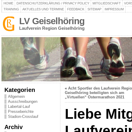
HOME
DATENSCHUTZERKLÄRUNG / PRIVACY POLICY
MITGLIEDSCHAFT
VOR
TRAINING
AKTUELLES UND TERMINE
FEEDBACK
SITEMAP
IMPRESSUM
LV Geiselhöring
Laufverein Region Geiselhöring
«
Acht Sportler des Laufverein Regi
Kategorien
Geiselhöring beteiligten sich am
Allgemein
„Virtuellen“ Ostermarathon 2021
Ausschreibungen
Labertal-Lauf
Liebe Mit
Presseberichte
Stadion-Crosslauf
Laufverei
Archiv