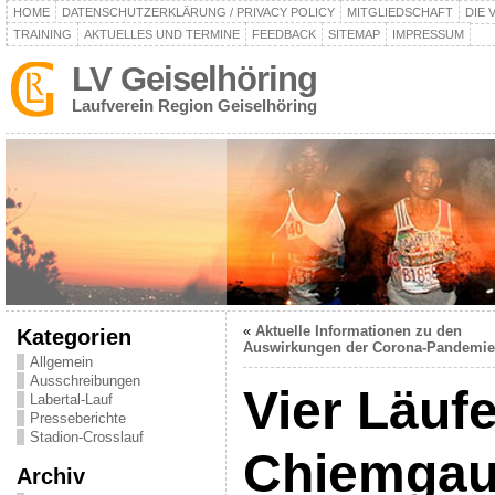
HOME
DATENSCHUTZERKLÄRUNG / PRIVACY POLICY
MITGLIEDSCHAFT
DIE 
TRAINING
AKTUELLES UND TERMINE
FEEDBACK
SITEMAP
IMPRESSUM
LV Geiselhöring
Laufverein Region Geiselhöring
«
Aktuelle Informationen zu den
Kategorien
Auswirkungen der Corona-Pandemie
Allgemein
Ausschreibungen
Vier Läuf
Labertal-Lauf
Presseberichte
Stadion-Crosslauf
Chiemgau-
Archiv