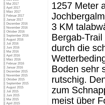
1257 Meter a
Mai 2017
April 2017
März 2017
Jochbergalm 
Februar 2017
Januar 2017
3 KM talabwä
Dezember 2016
November 2016
Oktober 2016
Bergab-Trail
September 2016
August 2016
Juli 2016
durch die sc
Juni 2016
Mai 2016
Wetterbedin
April 2016
März 2016
Februar 2016
Boden sehr 
Januar 2016
Dezember 2015
November 2015
rutschig. Den
Oktober 2015
September 2015
zum Schnapp
August 2015
Juli 2015
Juni 2015
meist über F
Mai 2015
April 2015