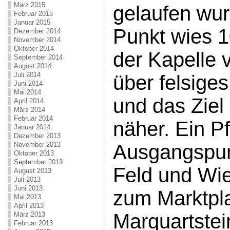
März 2015
gelaufen wur
Februar 2015
Januar 2015
Punkt wies 1
Dezember 2014
November 2014
Oktober 2014
der Kapelle 
September 2014
August 2014
Juli 2014
über felsige
Juni 2014
Mai 2014
und das Ziel
April 2014
März 2014
Februar 2014
näher. Ein P
Januar 2014
Dezember 2013
November 2013
Ausgangspunk
Oktober 2013
September 2013
Feld und Wie
August 2013
Juli 2013
Juni 2013
zum Marktpl
Mai 2013
April 2013
Marquartstei
März 2013
Februar 2013