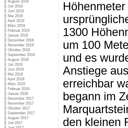
August 2019
Höhenmeter 
Juli 2019
Juni 2019
ursprünglich
Mai 2019
April 2019
März 2019
1300 Höhenm
Februar 2019
Januar 2019
Dezember 2018
um 100 Mete
November 2018
Oktober 2018
und es wurde
September 2018
August 2018
Juli 2018
Anstiege aus
Juni 2018
Mai 2018
April 2018
erreichbar w
März 2018
Februar 2018
begann im Z
Januar 2018
Dezember 2017
November 2017
Marquartstei
Oktober 2017
September 2017
August 2017
den kleinen
Juli 2017
Juni 2017