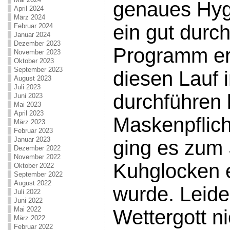
genaues Hyg
April 2024
März 2024
ein gut durc
Februar 2024
Januar 2024
Dezember 2023
Programm ers
November 2023
Oktober 2023
September 2023
diesen Lauf 
August 2023
Juli 2023
durchführen 
Juni 2023
Mai 2023
April 2023
Maskenpflich
März 2023
Februar 2023
Januar 2023
ging es zum S
Dezember 2022
November 2022
Kuhglocken e
Oktober 2022
September 2022
August 2022
wurde. Leider
Juli 2022
Juni 2022
Mai 2022
Wettergott ni
März 2022
Februar 2022