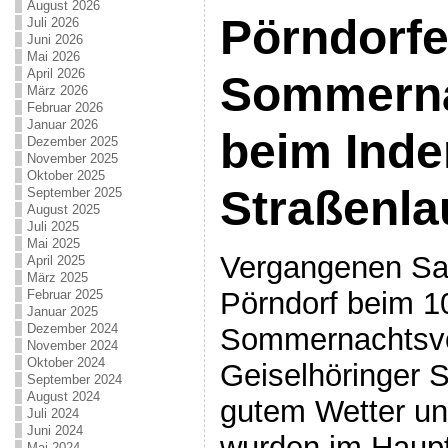
August 2026
Pörndorfe
Juli 2026
Juni 2026
Mai 2026
April 2026
Sommerna
März 2026
Februar 2026
Januar 2026
beim Inde
Dezember 2025
November 2025
Oktober 2025
Straßenla
September 2025
August 2025
Juli 2025
Mai 2025
Vergangenen Sa
April 2025
März 2025
Pörndorf beim 1
Februar 2025
Januar 2025
Dezember 2024
Sommernachtsvol
November 2024
Oktober 2024
Geiselhöringer S
September 2024
August 2024
gutem Wetter un
Juli 2024
Juni 2024
wurden im Haupt
Mai 2024