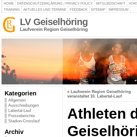
HOME
DATENSCHUTZERKLÄRUNG / PRIVACY POLICY
MITGLIEDSCHAFT
VOR
TRAINING
AKTUELLES UND TERMINE
FEEDBACK
SITEMAP
IMPRESSUM
LV Geiselhöring
Laufverein Region Geiselhöring
«
Laufverein Region Geiselhöring
Kategorien
veranstaltet 10. Labertal-Lauf
Allgemein
Ausschreibungen
Athleten 
Labertal-Lauf
Presseberichte
Stadion-Crosslauf
Geiselhör
Archiv