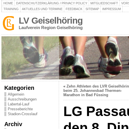
HOME
DATENSCHUTZERKLÄRUNG / PRIVACY POLICY
MITGLIEDSCHAFT
VOR
TRAINING
AKTUELLES UND TERMINE
FEEDBACK
SITEMAP
IMPRESSUM
LV Geiselhöring
Laufverein Region Geiselhöring
«
Zehn Athleten des LVR Geiselhöri
Kategorien
beim 25. Johannesbad Thermen-
Allgemein
Marathon in Bad Füssing
Ausschreibungen
Labertal-Lauf
LG Passau
Presseberichte
Stadion-Crosslauf
den 8. Din
Archiv