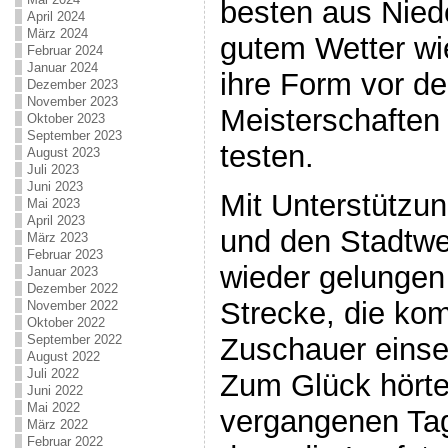
besten aus Nied
April 2024
März 2024
gutem Wetter wi
Februar 2024
Januar 2024
ihre Form vor de
Dezember 2023
November 2023
Meisterschaften
Oktober 2023
September 2023
testen.
August 2023
Juli 2023
Juni 2023
Mit Unterstützun
Mai 2023
April 2023
und den Stadtwe
März 2023
Februar 2023
wieder gelungen 
Januar 2023
Dezember 2022
Strecke, die komp
November 2022
Oktober 2022
September 2022
Zuschauer einse
August 2022
Juli 2022
Zum Glück hörte
Juni 2022
Mai 2022
vergangenen Tage
März 2022
Februar 2022