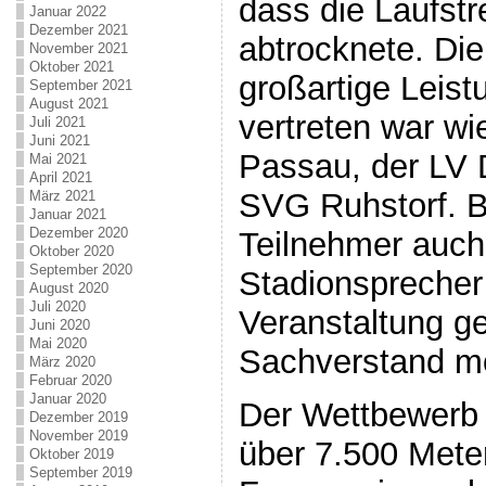
dass die Laufst
Januar 2022
Dezember 2021
abtrocknete. Die
November 2021
Oktober 2021
großartige Leist
September 2021
August 2021
vertreten war w
Juli 2021
Juni 2021
Passau, der LV 
Mai 2021
April 2021
SVG Ruhstorf. B
März 2021
Januar 2021
Dezember 2020
Teilnehmer auch
Oktober 2020
September 2020
Stadionsprecher 
August 2020
Juli 2020
Veranstaltung g
Juni 2020
Mai 2020
Sachverstand mo
März 2020
Februar 2020
Januar 2020
Der Wettbewerb 
Dezember 2019
November 2019
über 7.500 Mete
Oktober 2019
September 2019