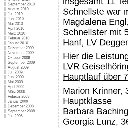
insgesamt 11 Te
September 2010
Schnellste war m
August 2010
Juli 2010
Juni 2010
Magdalena Engl,
Mai 2010
April 2010
Schnellster mit 
März 2010
Februar 2010
Hanf, LV Deggen
Januar 2010
Dezember 2009
November 2009
Hier die Leistun
Oktober 2009
September 2009
LVR Geiselhörin
August 2009
Juli 2009
Hauptlauf über
Juni 2009
Mai 2009
April 2009
Marion Krinner, 
März 2009
Februar 2009
Hauptklasse
Januar 2009
Dezember 2008
Barbara Baching
September 2008
Juli 2008
Georgia Lunz, 3