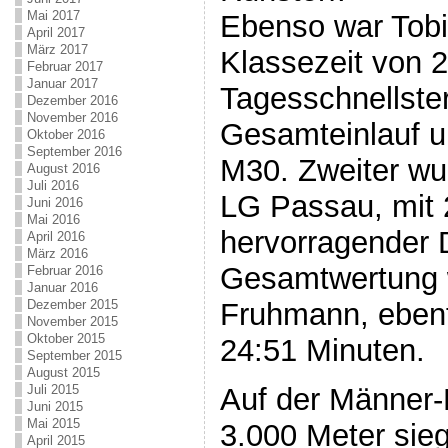
Mai 2017
Ebenso war Tobia
April 2017
März 2017
Klassezeit von 
Februar 2017
Januar 2017
Tagesschnellste
Dezember 2016
November 2016
Gesamteinlauf u
Oktober 2016
September 2016
M30. Zweiter wu
August 2016
Juli 2016
LG Passau, mit 
Juni 2016
Mai 2016
hervorragender Dr
April 2016
März 2016
Gesamtwertung 
Februar 2016
Januar 2016
Fruhmann, ebenf
Dezember 2015
November 2015
Oktober 2015
24:51 Minuten.
September 2015
August 2015
Auf der Männer-M
Juli 2015
Juni 2015
Mai 2015
3.000 Meter sieg
April 2015