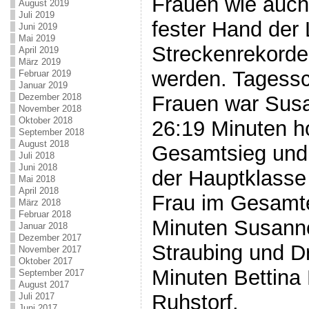
Frauen wie auch
August 2019
Juli 2019
fester Hand der
Juni 2019
Mai 2019
Streckenrekorde
April 2019
März 2019
werden. Tagessc
Februar 2019
Januar 2019
Frauen war Susa
Dezember 2018
November 2018
Oktober 2018
26:19 Minuten ho
September 2018
August 2018
Gesamtsieg und 
Juli 2018
Juni 2018
der Hauptklasse
Mai 2018
April 2018
Frau im Gesamte
März 2018
Februar 2018
Minuten Susann
Januar 2018
Dezember 2017
Straubing und Dr
November 2017
Oktober 2017
Minuten Bettina
September 2017
August 2017
Ruhstorf.
Juli 2017
Juni 2017