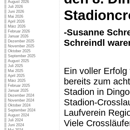
August 2026
Juli 2026
Stadioncr
Juni 2026
Mai 2026
April 2026
März 2026
-Susanne Schre
Februar 2026
Januar 2026
Schreindl ware
Dezember 2025
November 2025
Oktober 2025
September 2025
August 2025
Juli 2025
Ein voller Erfol
Mai 2025
April 2025
bereits zum ach
März 2025
Februar 2025
Stadion in Dingo
Januar 2025
Dezember 2024
Stadion-Crossla
November 2024
Oktober 2024
Laufverein Regio
September 2024
August 2024
Juli 2024
Viele Crossläufer
Juni 2024
Mai 2024