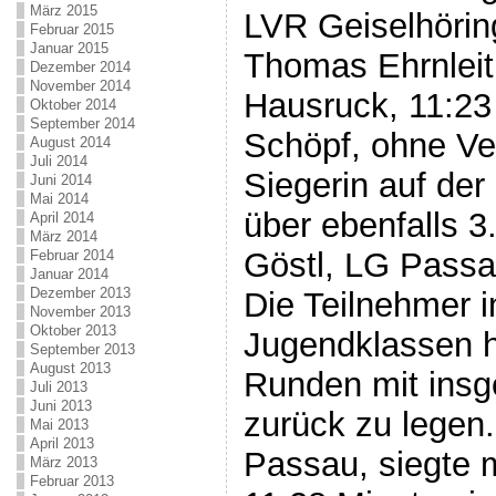
März 2015
LVR Geiselhöring
Februar 2015
Januar 2015
Thomas Ehrnlei
Dezember 2014
November 2014
Hausruck, 11:23
Oktober 2014
September 2014
Schöpf, ohne Ve
August 2014
Juli 2014
Siegerin auf der
Juni 2014
Mai 2014
über ebenfalls 
April 2014
März 2014
Göstl, LG Passa
Februar 2014
Januar 2014
Dezember 2013
Die Teilnehmer i
November 2013
Oktober 2013
Jugendklassen h
September 2013
August 2013
Runden mit insg
Juli 2013
Juni 2013
zurück zu legen
Mai 2013
April 2013
Passau, siegte m
März 2013
Februar 2013