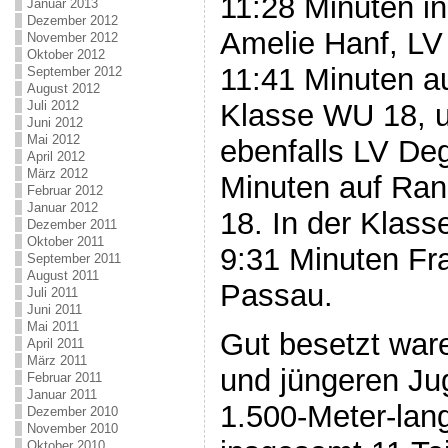
11:28 Minuten i
Januar 2013
Dezember 2012
Amelie Hanf, LV
November 2012
Oktober 2012
11:41 Minuten au
September 2012
August 2012
Klasse WU 18, 
Juli 2012
Juni 2012
Mai 2012
ebenfalls LV De
April 2012
März 2012
Minuten auf Ran
Februar 2012
Januar 2012
18. In der Klass
Dezember 2011
Oktober 2011
9:31 Minuten Fr
September 2011
August 2011
Passau.
Juli 2011
Juni 2011
Mai 2011
Gut besetzt war
April 2011
März 2011
und jüngeren Ju
Februar 2011
Januar 2011
1.500-Meter-lan
Dezember 2010
November 2010
Oktober 2010