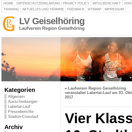
HOME
DATENSCHUTZERKLÄRUNG / PRIVACY POLICY
MITGLIEDSCHAFT
VOR
TRAINING
AKTUELLES UND TERMINE
FEEDBACK
SITEMAP
IMPRESSUM
LV Geiselhöring
Laufverein Region Geiselhöring
«
Laufverein Region Geiselhöring
Kategorien
veranstaltet Labertal-Lauf am 03. Ok
Allgemein
2017
Ausschreibungen
Labertal-Lauf
Presseberichte
Vier Klas
Stadion-Crosslauf
Archiv