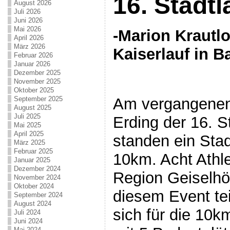
16. Stadtl
August 2026
Juli 2026
Juni 2026
Mai 2026
-Marion Krautlo
April 2026
März 2026
Kaiserlauf in B
Februar 2026
Januar 2026
Dezember 2025
November 2025
Oktober 2025
September 2025
Am vergangenen 
August 2025
Juli 2025
Erding der 16. S
Mai 2025
April 2025
standen ein Stad
März 2025
Februar 2025
10km. Acht Athl
Januar 2025
Dezember 2024
Region Geiselh
November 2024
Oktober 2024
diesem Event tei
September 2024
August 2024
sich für die 10k
Juli 2024
Juni 2024
Mai 2024