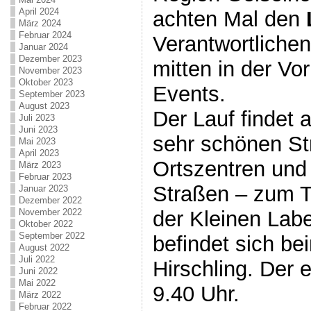
April 2024
achten Mal den
März 2024
Februar 2024
Verantwortlichen
Januar 2024
Dezember 2023
mitten in der Vo
November 2023
Oktober 2023
Events.
September 2023
August 2023
Der Lauf findet a
Juli 2023
Juni 2023
sehr schönen St
Mai 2023
April 2023
Ortszentren und
März 2023
Februar 2023
Straßen – zum T
Januar 2023
Dezember 2022
November 2022
der Kleinen Laber
Oktober 2022
September 2022
befindet sich be
August 2022
Juli 2022
Hirschling. Der e
Juni 2022
Mai 2022
9.40 Uhr.
März 2022
Februar 2022