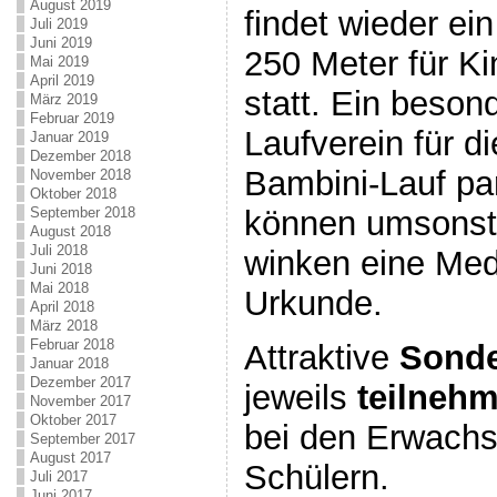
August 2019
findet wieder ei
Juli 2019
Juni 2019
250 Meter für Ki
Mai 2019
April 2019
statt. Ein beson
März 2019
Februar 2019
Laufverein für d
Januar 2019
Dezember 2018
Bambini-Lauf pa
November 2018
Oktober 2018
können umsonst 
September 2018
August 2018
Juli 2018
winken eine Med
Juni 2018
Mai 2018
Urkunde.
April 2018
März 2018
Februar 2018
Attraktive
Sonde
Januar 2018
Dezember 2017
jeweils
teilneh
November 2017
Oktober 2017
bei den Erwach
September 2017
August 2017
Schülern.
Juli 2017
Juni 2017