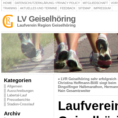
HOME
DATENSCHUTZERKLÄRUNG / PRIVACY POLICY
MITGLIEDSCHAFT
VOR
TRAINING
AKTUELLES UND TERMINE
FEEDBACK
SITEMAP
IMPRESSUM
LV Geiselhöring
Laufverein Region Geiselhöring
«
LVR Geiselhöring sehr erfolgreich 
Kategorien
Christina Hoffmann-Bößl siegt beim
Allgemein
Dingolfinger Halbmarathon, Herman
Ausschreibungen
Hain Gesamtzweiter
Labertal-Lauf
Presseberichte
Laufverei
Stadion-Crosslauf
Archiv