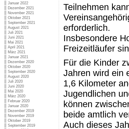
Januar 2022
Teilnehmen kann
Dezember 2021
November 2021
Vereinsangehörig
Oktober 2021
September 2021
erforderlich.
August 2021
Juli 2021
Insbesondere H
Juni 2021
Mai 2021
Freizeitläufer si
April 2021
März 2021
Januar 2021
Für die Kinder 
Dezember 2020
Oktober 2020
Jahren wird ein 
September 2020
August 2020
1,6 Kilometer a
Juli 2020
Juni 2020
Jugendlichen u
Mai 2020
März 2020
Februar 2020
können zwischen
Januar 2020
Dezember 2019
beide amtlich v
November 2019
Oktober 2019
Auch dieses Jah
September 2019