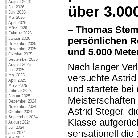
August 2026
über 3.00
Juli 2026
Juni 2026
Mai 2026
April 2026
– Thomas Stem
März 2026
Februar 2026
persönlichen R
Januar 2026
Dezember 2025
und 5.000 Mete
November 2025
Oktober 2025
September 2025
Nach langer Ver
August 2025
Juli 2025
versuchte Astri
Mai 2025
April 2025
März 2025
und startete bei
Februar 2025
Januar 2025
Meisterschaften
Dezember 2024
November 2024
Astrid Steger, di
Oktober 2024
September 2024
Klasse aufgerück
August 2024
Juli 2024
sensationell di
Juni 2024
Mai 2024