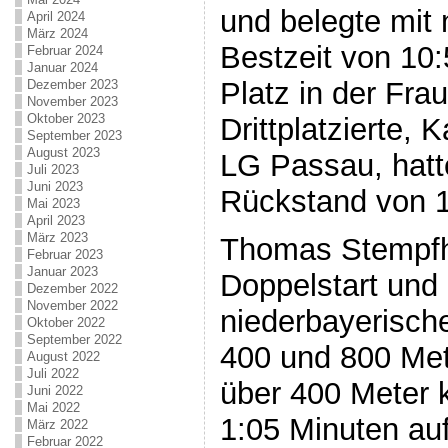
und belegte mit 
April 2024
März 2024
Bestzeit von 10
Februar 2024
Januar 2024
Platz in der Fra
Dezember 2023
November 2023
Oktober 2023
Drittplatzierte, 
September 2023
August 2023
LG Passau, hatte
Juli 2023
Juni 2023
Rückstand von 
Mai 2023
April 2023
März 2023
Thomas Stempfh
Februar 2023
Januar 2023
Doppelstart und
Dezember 2022
November 2022
niederbayerisch
Oktober 2022
September 2022
400 und 800 Met
August 2022
Juli 2022
über 400 Meter k
Juni 2022
Mai 2022
1:05 Minuten au
März 2022
Februar 2022