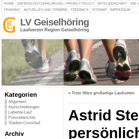
HOME
DATENSCHUTZERKLÄRUNG / PRIVACY POLICY
MITGLIEDSCHAFT
DIE 
TRAINING
AKTUELLES UND TERMINE
FEEDBACK
SITEMAP
IMPRESSUM
LV Geiselhöring
Laufverein Region Geiselhöring
«
Trotz Hitze großartige Laufzeiten
Kategorien
Allgemein
Ausschreibungen
Astrid Ste
Labertal-Lauf
Presseberichte
Stadion-Crosslauf
persönlic
Archiv