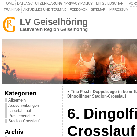
HOME
DATENSCHUTZERKLÄRUNG / PRIVACY POLICY
MITGLIEDSCHAFT
VOR
TRAINING
AKTUELLES UND TERMINE
FEEDBACK
SITEMAP
IMPRESSUM
LV Geiselhöring
Laufverein Region Geiselhöring
«
Tina Fischl Doppelsiegerin beim 6.
Kategorien
Dingolfinger Stadion-Crosslauf
Allgemein
Ausschreibungen
6. Dingolf
Labertal-Lauf
Presseberichte
Stadion-Crosslauf
Crosslauf
Archiv