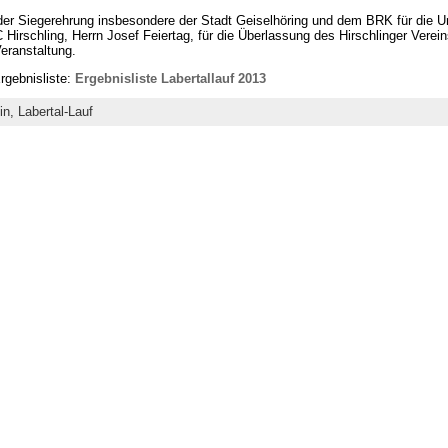
 der Siegerehrung insbesondere der Stadt Geiselhöring und dem BRK für die 
 Hirschling, Herrn Josef Feiertag, für die Überlassung des Hirschlinger Verei
eranstaltung.
Ergebnisliste:
Ergebnisliste Labertallauf 2013
in,
Labertal-Lauf