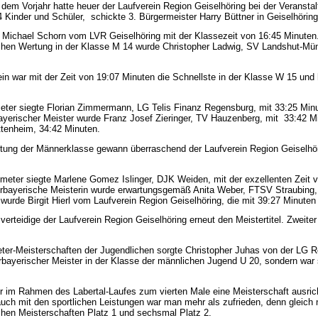
em Vorjahr hatte heuer der Laufverein Region Geiselhöring bei der Veranstal
4 Kinder und Schüler, schickte 3. Bürgermeister Harry Büttner in Geiselhöring-
 Michael Schorn vom LVR Geiselhöring mit der Klassezeit von 16:45 Minuten. 
schen Wertung in der Klasse M 14 wurde Christopher Ladwig, SV Landshut-Mün
 war mit der Zeit von 19:07 Minuten die Schnellste in der Klasse W 15 und h
meter siegte Florian Zimmermann, LG Telis Finanz Regensburg, mit 33:25 Mi
yerischer Meister wurde Franz Josef Zieringer, TV Hauzenberg, mit 33:42 Minu
tenheim, 34:42 Minuten.
ertung der Männerklasse gewann überraschend der Laufverein Region Geiselh
meter siegte Marlene Gomez Islinger, DJK Weiden, mit der exzellenten Zeit v
rbayerische Meisterin wurde erwartungsgemäß Anita Weber, FTSV Straubing, 
 wurde Birgit Hierl vom Laufverein Region Geiselhöring, die mit 39:27 Minuten
erteidige der Laufverein Region Geiselhöring erneut den Meistertitel. Zweiter
eter-Meisterschaften der Jugendlichen sorgte Christopher Juhas von der LG R
rbayerischer Meister in der Klasse der männlichen Jugend U 20, sondern war 
r im Rahmen des Labertal-Laufes zum vierten Male eine Meisterschaft ausrich
auch mit den sportlichen Leistungen war man mehr als zufrieden, denn gleich
chen Meisterschaften Platz 1 und sechsmal Platz 2.