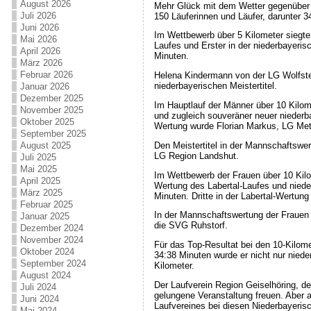
August 2026
Mehr Glück mit dem Wetter gegenüber d
Juli 2026
150 Läuferinnen und Läufer, darunter 3
Juni 2026
Im Wettbewerb über 5 Kilometer siegte
Mai 2026
Laufes und Erster in der niederbayeri
April 2026
Minuten.
März 2026
Februar 2026
Helena Kindermann von der LG Wolfstein
niederbayerischen Meistertitel.
Januar 2026
Dezember 2025
Im Hauptlauf der Männer über 10 Kilo
November 2025
und zugleich souveräner neuer niederba
Oktober 2025
Wertung wurde Florian Markus, LG Met
September 2025
Den Meistertitel in der Mannschaftsw
August 2025
LG Region Landshut.
Juli 2025
Mai 2025
Im Wettbewerb der Frauen über 10 Kilo
April 2025
Wertung des Labertal-Laufes und niede
März 2025
Minuten. Dritte in der Labertal-Wertung
Februar 2025
In der Mannschaftswertung der Frauen v
Januar 2025
die SVG Ruhstorf.
Dezember 2024
November 2024
Für das Top-Resultat bei den 10-Kilom
Oktober 2024
34:38 Minuten wurde er nicht nur niede
September 2024
Kilometer.
August 2024
Der Laufverein Region Geiselhöring, de
Juli 2024
gelungene Veranstaltung freuen. Aber 
Juni 2024
Laufvereines bei diesen Niederbayeris
Mai 2024