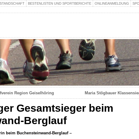
STANDSCHAFT
BESTENLISTEN UND SPORTBERICHTE
ONLINEANMELDUNG
SP
fverein Region Geiselhöring
Maria Stögbauer Klassensie
nger Gesamtsieger beim
and-Berglauf
rin beim Buchensteinwand-Berglauf –