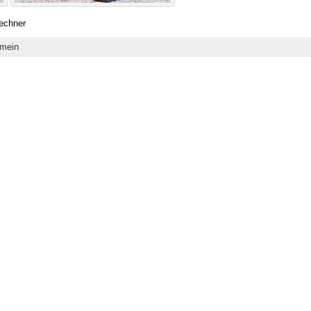
lechner
emein