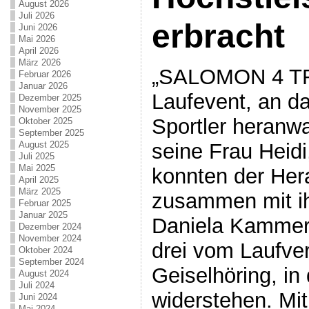
August 2026
Juli 2026
erbracht
Juni 2026
Mai 2026
April 2026
März 2026
„SALOMON 4 TRA
Februar 2026
Januar 2026
Laufevent, an da
Dezember 2025
November 2025
Sportler heranw
Oktober 2025
September 2025
seine Frau Heidi
August 2025
Juli 2025
Mai 2025
konnten der Her
April 2025
März 2025
zusammen mit ih
Februar 2025
Januar 2025
Daniela Kammerl
Dezember 2024
November 2024
drei vom Laufve
Oktober 2024
September 2024
Geiselhöring, in
August 2024
Juli 2024
widerstehen. Mit
Juni 2024
Mai 2024