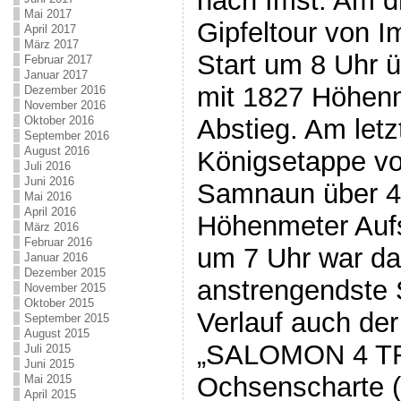
nach Imst. Am dri
Mai 2017
Gipfeltour von 
April 2017
März 2017
Start um 8 Uhr ü
Februar 2017
Januar 2017
mit 1827 Höhenm
Dezember 2016
November 2016
Oktober 2016
Abstieg. Am letz
September 2016
August 2016
Königsetappe v
Juli 2016
Juni 2016
Samnaun über 4
Mai 2016
April 2016
Höhenmeter Aufs
März 2016
Februar 2016
um 7 Uhr war das
Januar 2016
Dezember 2015
anstrengendste 
November 2015
Oktober 2015
Verlauf auch de
September 2015
August 2015
„SALOMON 4 TR
Juli 2015
Juni 2015
Ochsenscharte (
Mai 2015
April 2015