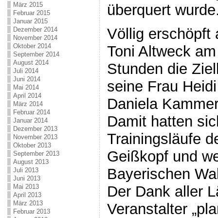
März 2015
überquert wurde
Februar 2015
Januar 2015
Völlig erschöpft 
Dezember 2014
November 2014
Oktober 2014
Toni Altweck am 
September 2014
August 2014
Stunden die Ziel
Juli 2014
Juni 2014
seine Frau Heid
Mai 2014
April 2014
Daniela Kammer
März 2014
Februar 2014
Damit hatten sic
Januar 2014
Dezember 2013
Trainingsläufe d
November 2013
Oktober 2013
Geißkopf und we
September 2013
August 2013
Bayerischen Wal
Juli 2013
Juni 2013
Mai 2013
Der Dank aller L
April 2013
März 2013
Veranstalter „pl
Februar 2013