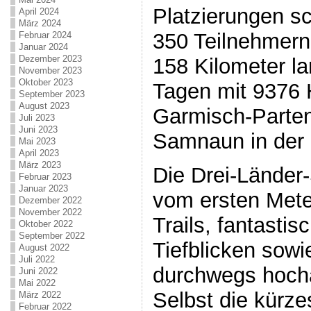
Platzierungen sch
April 2024
März 2024
350 Teilnehmern
Februar 2024
Januar 2024
Dezember 2023
158 Kilometer la
November 2023
Oktober 2023
Tagen mit 9376
September 2023
August 2023
Garmisch-Parten
Juli 2023
Juni 2023
Samnaun in der
Mai 2023
April 2023
März 2023
Die Drei-Länder-
Februar 2023
Januar 2023
vom ersten Mete
Dezember 2022
November 2022
Trails, fantasti
Oktober 2022
September 2022
Tiefblicken sowi
August 2022
Juli 2022
durchwegs hocha
Juni 2022
Mai 2022
Selbst die kürz
März 2022
Februar 2022