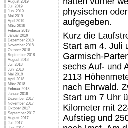
hatten vorher w
August 2019
Juli 2019
physischen oder
Juni 2019
Mai 2019
aufgegeben.
April 2019
März 2019
Februar 2019
Kurz die Laufstr
Januar 2019
Dezember 2018
Start am 4. Juli
November 2018
Oktober 2018
Garmisch-Parten
September 2018
August 2018
sechs Auf- und 
Juli 2018
Juni 2018
2113 Höhenmeter
Mai 2018
April 2018
März 2018
nach Ehrwald. Z
Februar 2018
Januar 2018
Start um 7 Uhr 
Dezember 2017
November 2017
Kilometer mit 2
Oktober 2017
September 2017
Aufstieg und 25
August 2017
Juli 2017
Juni 2017