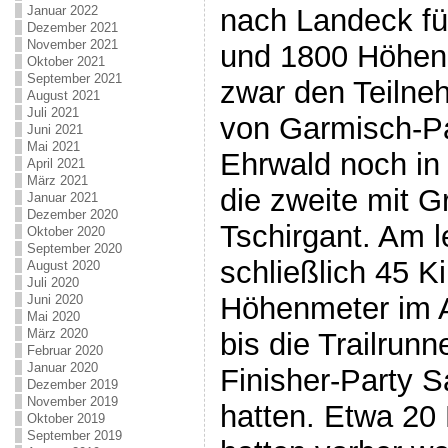
nach Landeck fü
Januar 2022
Dezember 2021
November 2021
und 1800 Höhenm
Oktober 2021
September 2021
zwar den Teilne
August 2021
Juli 2021
von Garmisch-Pa
Juni 2021
Mai 2021
Ehrwald noch in
April 2021
März 2021
die zweite mit G
Januar 2021
Dezember 2020
Tschirgant. Am l
Oktober 2020
September 2020
schließlich 45 K
August 2020
Juli 2020
Höhenmeter im A
Juni 2020
Mai 2020
März 2020
bis die Trailrun
Februar 2020
Januar 2020
Finisher-Party 
Dezember 2019
November 2019
hatten. Etwa 20 
Oktober 2019
September 2019