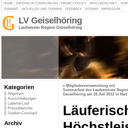
HOME
DATENSCHUTZERKLÄRUNG / PRIVACY POLICY
MITGLIEDSCHAFT
VOR
TRAINING
AKTUELLES UND TERMINE
FEEDBACK
SITEMAP
IMPRESSUM
LV Geiselhöring
Laufverein Region Geiselhöring
«
Mitgliederversammlung mit
Kategorien
Sommerfest des Laufvereines Regio
Allgemein
Geiselhöring am 28.Juli 2012 in Hart
Ausschreibungen
Labertal-Lauf
Läuferisc
Presseberichte
Stadion-Crosslauf
Höchstlei
Archiv