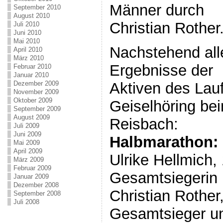
Männer durch
September 2010
August 2010
Christian Rother
Juli 2010
Juni 2010
Mai 2010
Nachstehend all
April 2010
März 2010
Ergebnisse der
Februar 2010
Januar 2010
Aktiven des Lau
Dezember 2009
November 2009
Oktober 2009
Geiselhöring bei
September 2009
August 2009
Reisbach:
Juli 2009
Juni 2009
Halbmarathon:
Mai 2009
April 2009
Ulrike Hellmich,
März 2009
Februar 2009
Gesamtsiegerin 
Januar 2009
Dezember 2008
Christian Rother
September 2008
Juli 2008
Gesamtsieger un