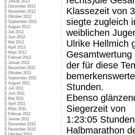
rechts)die Gesa
Januar 2013
Dezember 2012
Klassezeit von 
November 2012
Oktober 2012
siegte zugleich 
September 2012
August 2012
weiblichen Juge
Juli 2012
Juni 2012
Ulrike Hellmich
Mai 2012
April 2012
Gesamtwertung 
März 2012
Februar 2012
der für diese Te
Januar 2012
Dezember 2011
Oktober 2011
bemerkenswerten
September 2011
August 2011
Stunden.
Juli 2011
Juni 2011
Ebenso glänzen
Mai 2011
April 2011
Siegerzeit von
März 2011
Februar 2011
1:23:05 Stunden
Januar 2011
Dezember 2010
Halbmarathon d
November 2010
Oktober 2010