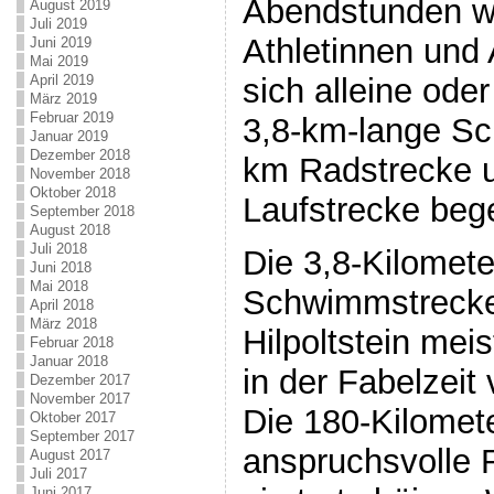
Abendstunden wu
August 2019
Juli 2019
Athletinnen und A
Juni 2019
Mai 2019
sich alleine oder
April 2019
März 2019
Februar 2019
3,8-km-lange S
Januar 2019
Dezember 2018
km Radstrecke 
November 2018
Oktober 2018
Laufstrecke beg
September 2018
August 2018
Juli 2018
Die 3,8-Kilomete
Juni 2018
Mai 2018
Schwimmstrecke 
April 2018
März 2018
Hilpoltstein mei
Februar 2018
Januar 2018
in der Fabelzeit
Dezember 2017
November 2017
Die 180-Kilomet
Oktober 2017
September 2017
anspruchsvolle 
August 2017
Juli 2017
Juni 2017