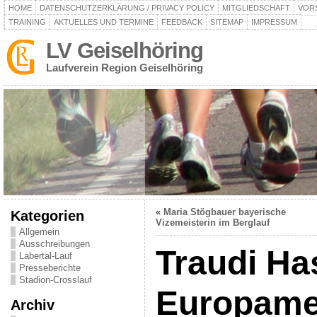
HOME
DATENSCHUTZERKLÄRUNG / PRIVACY POLICY
MITGLIEDSCHAFT
VOR
TRAINING
AKTUELLES UND TERMINE
FEEDBACK
SITEMAP
IMPRESSUM
LV Geiselhöring
Laufverein Region Geiselhöring
«
Maria Stögbauer bayerische
Kategorien
Vizemeisterin im Berglauf
Allgemein
Ausschreibungen
Traudi Ha
Labertal-Lauf
Presseberichte
Stadion-Crosslauf
Europamei
Archiv