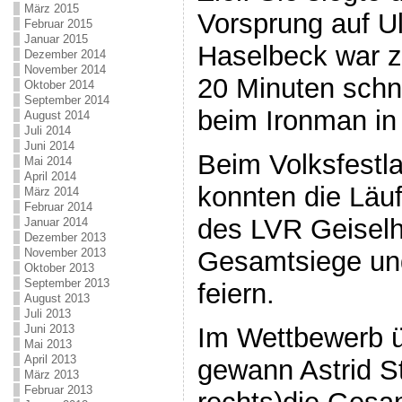
März 2015
Vorsprung auf Ul
Februar 2015
Januar 2015
Haselbeck war 
Dezember 2014
November 2014
20 Minuten schne
Oktober 2014
September 2014
beim Ironman in
August 2014
Juli 2014
Juni 2014
Beim Volksfestla
Mai 2014
April 2014
konnten die Läu
März 2014
Februar 2014
des LVR Geiselh
Januar 2014
Dezember 2013
November 2013
Gesamtsiege un
Oktober 2013
September 2013
feiern.
August 2013
Juli 2013
Im Wettbewerb ü
Juni 2013
Mai 2013
April 2013
gewann Astrid St
März 2013
Februar 2013