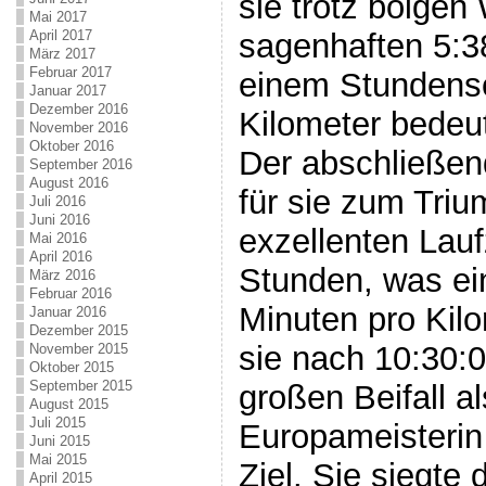
sie trotz böigen
Mai 2017
April 2017
sagenhaften 5:3
März 2017
Februar 2017
einem Stundensc
Januar 2017
Dezember 2016
Kilometer bedeu
November 2016
Oktober 2016
Der abschließen
September 2016
August 2016
für sie zum Trium
Juli 2016
Juni 2016
exzellenten Lauf
Mai 2016
April 2016
Stunden, was ei
März 2016
Februar 2016
Minuten pro Kilom
Januar 2016
Dezember 2015
sie nach 10:30:
November 2015
Oktober 2015
September 2015
großen Beifall a
August 2015
Juli 2015
Europameisterin
Juni 2015
Mai 2015
Ziel. Sie siegte
April 2015