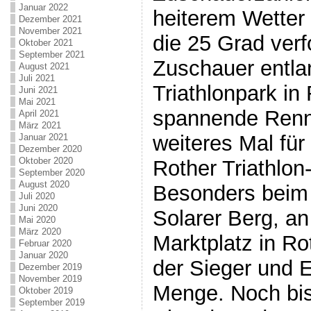
Januar 2022
heiterem Wetter
Dezember 2021
November 2021
die 25 Grad verf
Oktober 2021
September 2021
Zuschauer entla
August 2021
Juli 2021
Triathlonpark i
Juni 2021
Mai 2021
spannende Renn
April 2021
März 2021
weiteres Mal für
Januar 2021
Dezember 2020
Oktober 2020
Rother Triathlo
September 2020
August 2020
Besonders beim
Juli 2020
Juni 2020
Solarer Berg, a
Mai 2020
März 2020
Marktplatz in Ro
Februar 2020
Januar 2020
der Sieger und E
Dezember 2019
November 2019
Menge. Noch bis
Oktober 2019
September 2019