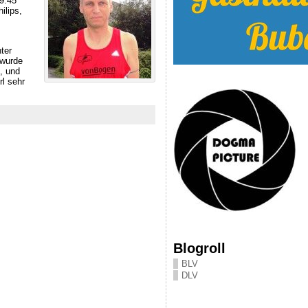
39:45
ilips,
ter
 wurde
, und
l sehr
Blogroll
BLV
DLV