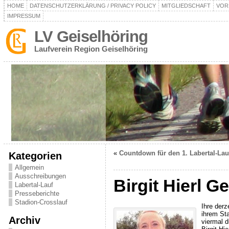
HOME
DATENSCHUTZERKLÄRUNG / PRIVACY POLICY
MITGLIEDSCHAFT
VOR
IMPRESSUM
LV Geiselhöring
Laufverein Region Geiselhöring
«
Countdown für den 1. Labertal-Lauf
Kategorien
Allgemein
Ausschreibungen
Birgit Hierl 
Labertal-Lauf
Presseberichte
Stadion-Crosslauf
Ihre derz
ihrem Sta
Archiv
viermal 