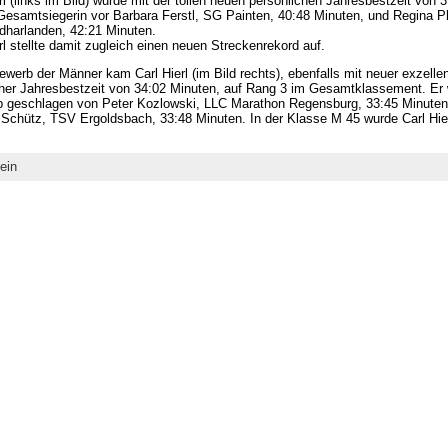
erl (links im Bild) wurde mit der tollen neuen persönlichen Jahresbestzeit von 
esamtsiegerin vor Barbara Ferstl, SG Painten, 40:48 Minuten, und Regina Ph
harlanden, 42:21 Minuten.
erl stellte damit zugleich einen neuen Streckenrekord auf.
werb der Männer kam Carl Hierl (im Bild rechts), ebenfalls mit neuer exzellen
cher Jahresbestzeit von 34:02 Minuten, auf Rang 3 im Gesamtklassement. Er
p geschlagen von Peter Kozlowski, LLC Marathon Regensburg, 33:45 Minuten
 Schütz, TSV Ergoldsbach, 33:48 Minuten. In der Klasse M 45 wurde Carl Hier
ein